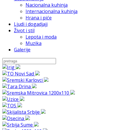
Nacionalna kuhinja
Internacionalna kuhinja
Hrana i piće
Ljudi i dogadjaji
Život i stil
Lepota i moda
Muzika
Galerije