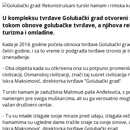
U kompleksu tvrđave Golubački grad otvoreni su
tokom obnove golubačke tvrđave, a njihova reko
turizma i omladine.
Kada je 2014. godine počela obnova tvrđave Golubački grad,
četiri godine, i za to vreme iz podgrađa tvrđave izronio je 
iznenađenje.
- Oba objekta kada su otkrivena ona su potpuno promenila
civilizaciji, Osmanskoj civilizaciji, znači taj susret civiliz
Iskra Maksimović, direktorka tvrđave "Golubački grad".
Turski hamam je zadužbina Mahmud-paše Anđelovića, s pol
namenjen pre svega muškarcima, ali su ga verovatno mogle k
važan društveni centar.
- Tu su mlade izlagale svoje miraze pred udaju, izlagala 
hamamima su ugledne dame tražile snaje za svoje sinove, u 
Iskra Maksimović, direktorka tvrđave Golubački grad.