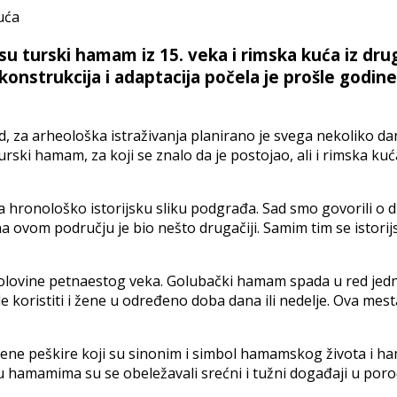
 turski hamam iz 15. veka i rimska kuća iz drug
nstrukcija i adaptacija počela je prošle godine
 za arheološka istraživanja planirano je svega nekoliko dan
turski hamam, za koji se znalo da je postojao, ali i rimska ku
 hronološko istorijsku sliku podgrađa. Sad smo govorili o
acija na ovom području je bio nešto drugačiji. Samim tim se isto
ovine petnaestog veka. Golubački hamam spada u red jedno
oristiti i žene u određeno doba dana ili nedelje. Ova mesta 
vežene peškire koji su sinonim i simbol hamamskog života i 
hamamima su se obeležavali srećni i tužni događaji u porodi