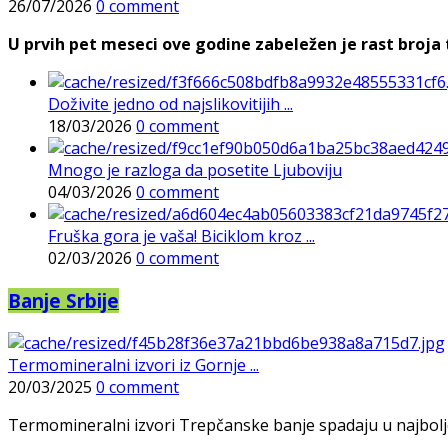
26/07/2026
0 comment
U prvih pet meseci ove godine zabeležen je rast broja t
Doživite jedno od najslikovitijih ...
18/03/2026
0 comment
Mnogo je razloga da posetite Ljuboviju
04/03/2026
0 comment
Fruška gora je vaša! Biciklom kroz ...
02/03/2026
0 comment
Banje Srbije
Termomineralni izvori iz Gornje ...
20/03/2025
0 comment
Termomineralni izvori Trepčanske banje spadaju u najbolje pr