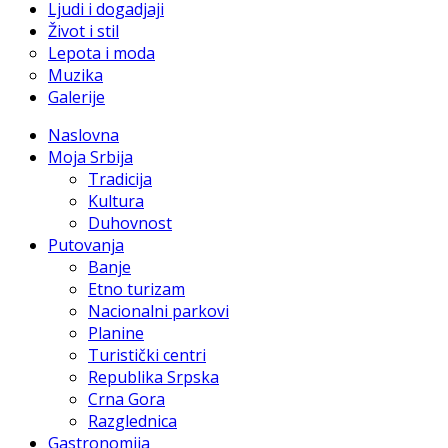
Ljudi i dogadjaji
Život i stil
Lepota i moda
Muzika
Galerije
Naslovna
Moja Srbija
Tradicija
Kultura
Duhovnost
Putovanja
Banje
Etno turizam
Nacionalni parkovi
Planine
Turistički centri
Republika Srpska
Crna Gora
Razglednica
Gastronomija