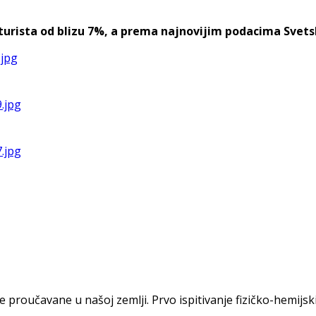
urista od blizu 7%, a prema najnovijim podacima Svetske 
oučavane u našoj zemlji. Prvo ispitivanje fizičko-hemijskih s