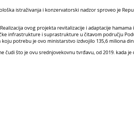
loška istraživanja i konzervatorski nadzor sproveo je Repub
Realizacija ovog projekta revitalizacije i adaptacije hamama 
čke infrastrukture i suprastrukture u čitavom području Podu
 koju potrebu je ovo ministarstvo izdvojilo 135,6 miliona din
 ne čudi što je ovu srednjovekovnu tvrđavu, od 2019. kada je