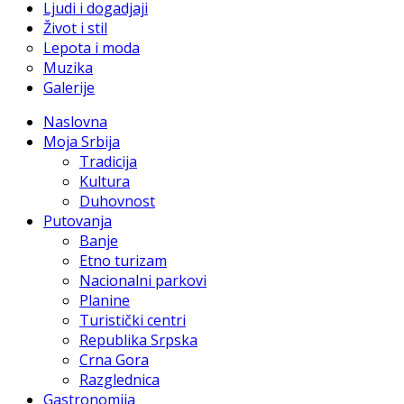
Ljudi i dogadjaji
Život i stil
Lepota i moda
Muzika
Galerije
Naslovna
Moja Srbija
Tradicija
Kultura
Duhovnost
Putovanja
Banje
Etno turizam
Nacionalni parkovi
Planine
Turistički centri
Republika Srpska
Crna Gora
Razglednica
Gastronomija