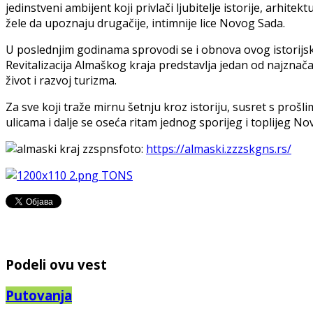
jedinstveni ambijent koji privlači ljubitelje istorije, arhit
žele da upoznaju drugačije, intimnije lice Novog Sada.
U poslednjim godinama sprovodi se i obnova ovog istorijsk
Revitalizacija Almaškog kraja predstavlja jedan od najznač
život i razvoj turizma.
Za sve koji traže mirnu šetnju kroz istoriju, susret s proš
ulicama i dalje se oseća ritam jednog sporijeg i toplijeg No
foto:
https://almaski.zzzskgns.rs/
Podeli ovu vest
Putovanja