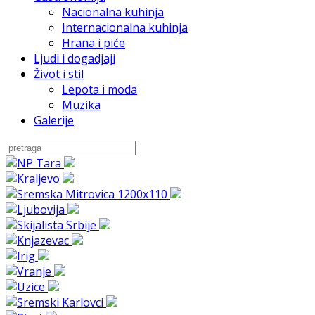
Nacionalna kuhinja
Internacionalna kuhinja
Hrana i piće
Ljudi i dogadjaji
Život i stil
Lepota i moda
Muzika
Galerije