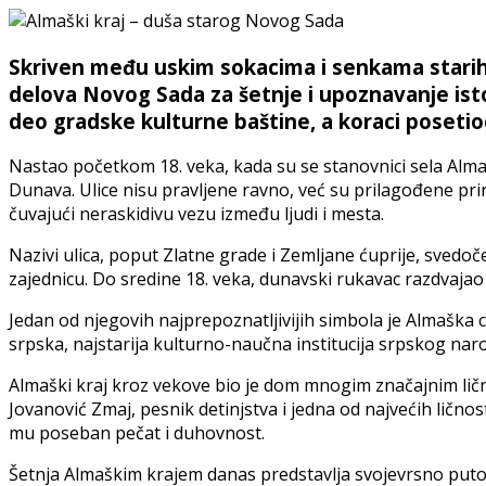
Skriven među uskim sokacima i senkama starih li
delova Novog Sada za šetnje i upoznavanje istor
deo gradske kulturne baštine, a koraci poseti
Nastao početkom 18. veka, kada su se stanovnici sela Almaš
Dunava. Ulice nisu pravljene ravno, već su prilagođene prir
čuvajući neraskidivu vezu između ljudi i mesta.
Nazivi ulica, poput Zlatne grade i Zemljane ćuprije, svedoč
zajednicu. Do sredine 18. veka, dunavski rukavac razdvajao j
Jedan od njegovih najprepoznatljivijih simbola je Almaška 
srpska, najstarija kulturno-naučna institucija srpskog nar
Almaški kraj kroz vekove bio je dom mnogim značajnim ličnos
Jovanović Zmaj, pesnik detinjstva i jedna od najvećih lično
mu poseban pečat i duhovnost.
Šetnja Almaškim krajem danas predstavlja svojevrsno putov