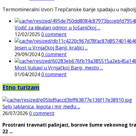
Termomineralni izvori Trepčanske banje spadaju u najbolje pr
Vodič za idealan odmor u Jošaničkoj ...
12/02/2025
0 comment
Jesen u Vrnjačkoj Banji, kraljici ...
29/09/2024
0 comment
Most ljubavi u Vrnjačkoj Banji, mesto ...
01/04/2024
0 comment
Etno turizam
Selo Jablanica, lepota i mir među ...
26/07/2026
0 comment
Prostrani travnati pašnjaci, borove šume vekovnog tra
22 ...