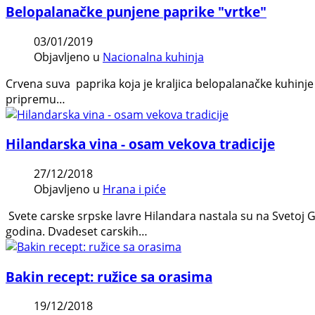
Belopalanačke punjene paprike "vrtke"
03/01/2019
Objavljeno u
Nacionalna kuhinja
Crvena suva paprika koja je kraljica belopalanačke kuhinje s
pripremu…
Hilandarska vina - osam vekova tradicije
27/12/2018
Objavljeno u
Hrana i piće
Svete carske srpske lavre Hilandara nastala su na Svetoj G
godina. Dvadeset carskih…
Bakin recept: ružice sa orasima
19/12/2018