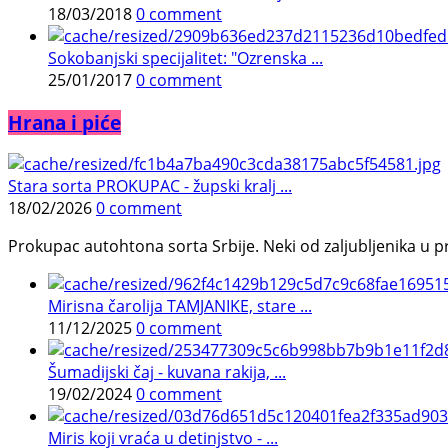
18/03/2018
0 comment
Sokobanjski specijalitet: "Ozrenska ...
25/01/2017
0 comment
Hrana i piće
Stara sorta PROKUPAC - župski kralj ...
18/02/2026
0 comment
Prokupac autohtona sorta Srbije. Neki od zaljubljenika u pr
Mirisna čarolija TAMJANIKE, stare ...
11/12/2025
0 comment
Šumadijski čaj - kuvana rakija, ...
19/02/2024
0 comment
Miris koji vraća u detinjstvo - ...