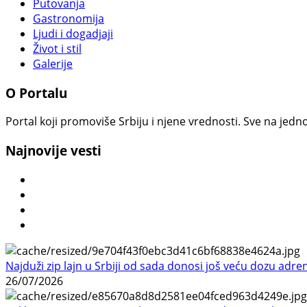
Putovanja
Gastronomija
Ljudi i dogadjaji
Život i stil
Galerije
O Portalu
Portal koji promoviše Srbiju i njene vrednosti. Sve na jedno
Najnovije vesti
Najduži zip lajn u Srbiji od sada donosi još veću dozu adre
26/07/2026