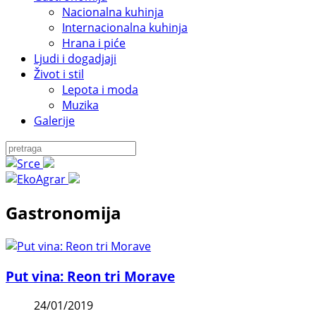
Nacionalna kuhinja
Internacionalna kuhinja
Hrana i piće
Ljudi i dogadjaji
Život i stil
Lepota i moda
Muzika
Galerije
Gastronomija
Put vina: Reon tri Morave
24/01/2019