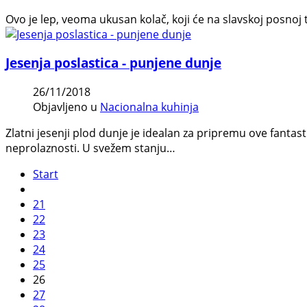
Ovo je lep, veoma ukusan kolač, koji će na slavskoj posnoj t
Jesenja poslastica - punjene dunje
26/11/2018
Objavljeno u
Nacionalna kuhinja
Zlatni jesenji plod dunje je idealan za pripremu ove fantast
neprolaznosti. U svežem stanju…
Start
21
22
23
24
25
26
27