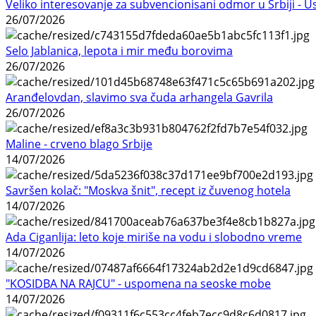
Veliko interesovanje za subvencionisani odmor u Srbiji - 
26/07/2026
Selo Jablanica, lepota i mir među borovima
26/07/2026
Aranđelovdan, slavimo sva čuda arhangela Gavrila
26/07/2026
Maline - crveno blago Srbije
14/07/2026
Savršen kolač: "Moskva šnit", recept iz čuvenog hotela
14/07/2026
Ada Ciganlija: leto koje miriše na vodu i slobodno vreme
14/07/2026
"KOSIDBA NA RAJCU" - uspomena na seoske mobe
14/07/2026