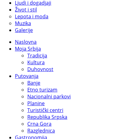
Ljudi i dogadjaji
Život i stil
Lepota i moda
Muzika
Galerije
Naslovna
Moja Srbija
Tradicija
Kultura
Duhovnost
Putovanja
Banje
Etno turizam
Nacionalni parkovi
Planine
Turistički centri
Republika Srpska
Crna Gora
Razglednica
Gastronomija