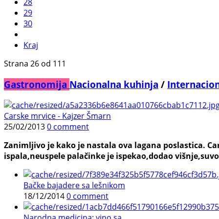
28
29
30
Kraj
Strana 26 od 111
Gastronomija
Nacionalna kuhinja
/
Internacio
Carske mrvice - Kajzer Šmarn
25/02/2013
0 comment
Zanimljivo je kako je nastala ova lagana poslastica. C
ispala,neuspele palačinke je ispekao,dodao višnje,suvo
Bačke bajadere sa lešnikom
18/12/2014
0 comment
Narodna medicina: vino sa ...