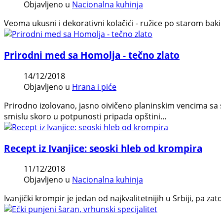
Objavljeno u
Nacionalna kuhinja
Veoma ukusni i dekorativni kolačići - ružice po starom baki
Prirodni med sa Homolja - tečno zlato
14/12/2018
Objavljeno u
Hrana i piće
Prirodno izolovano, jasno oivičeno planinskim vencima sa 
smislu skoro u potpunosti pripada opštini…
Recept iz Ivanjice: seoski hleb od krompira
11/12/2018
Objavljeno u
Nacionalna kuhinja
Ivanjički krompir je jedan od najkvalitetnijih u Srbiji, pa za