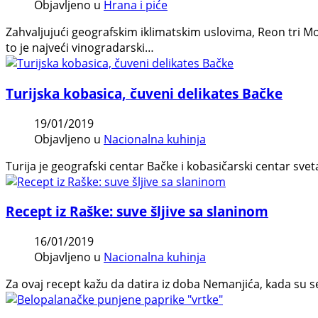
Objavljeno u
Hrana i piće
Zahvaljujući geografskim iklimatskim uslovima, Reon tri M
to je najveći vinogradarski…
Turijska kobasica, čuveni delikates Bačke
19/01/2019
Objavljeno u
Nacionalna kuhinja
Turija je geografski centar Bačke i kobasičarski centar sveta
Recept iz Raške: suve šljive sa slaninom
16/01/2019
Objavljeno u
Nacionalna kuhinja
Za ovaj recept kažu da datira iz doba Nemanjića, kada su s