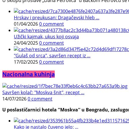
U sklopu proslave „Dana Petrovca“ u Bačkom Petrovcu se održa
Hrskav i preukusan: Dragačevski hleb ...
01/04/2026
0 comment
Užički kajmak, ukus koji osvaja
24/04/2025
0 comment
"Gulaš od srca", savršen recept iz ...
17/02/2025
0 comment
Nacionalna kuhinja
Savršen kolač: "Moskva šnit", recept ...
14/07/2026
0 comment
U poslastičarnici hotela ''Moskva'' u Beogradu, zaslugom
Kako je nastalo čuveno jelo: ...