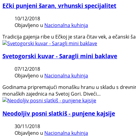
Ečki punjeni šaran, vrhunski specijalitet
10/12/2018
Objavljeno u
Nacionalna kuhinja
Tradicija gajenja ribe u Ečkoj je stara čitav vek, a ečansk
Svetogorski kuvar - Saragli mini baklave
07/12/2018
Objavljeno u
Nacionalna kuhinja
Godinama pripremajući monašku hranu u skladu s drevnim 
monaških zajednica na Svetoj Gori. Diveći…
Neodoljiv posni slatkiš - punjene kajsije
30/11/2018
Objavljeno u
Nacionalna kuhinja