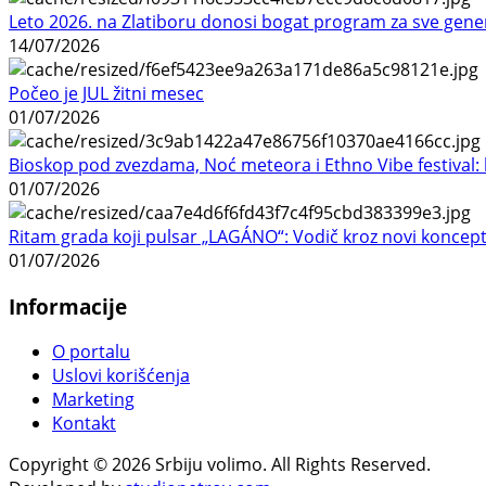
Leto 2026. na Zlatiboru donosi bogat program za sve gene
14/07/2026
Počeo je JUL žitni mesec
01/07/2026
Bioskop pod zvezdama, Noć meteora i Ethno Vibe festival: 
01/07/2026
Ritam grada koji pulsar „LAGÁNO“: Vodič kroz novi koncep
01/07/2026
Informacije
O portalu
Uslovi korišćenja
Marketing
Kontakt
Copyright © 2026 Srbiju volimo. All Rights Reserved.