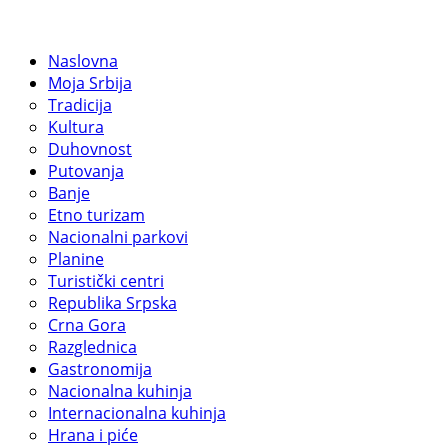
Naslovna
Moja Srbija
Tradicija
Kultura
Duhovnost
Putovanja
Banje
Etno turizam
Nacionalni parkovi
Planine
Turistički centri
Republika Srpska
Crna Gora
Razglednica
Gastronomija
Nacionalna kuhinja
Internacionalna kuhinja
Hrana i piće