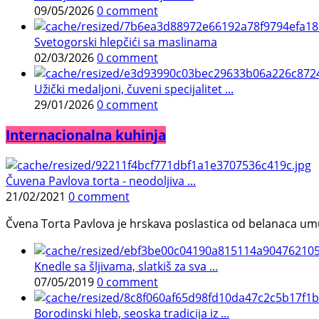
09/05/2026
0 comment
Svetogorski hlepčići sa maslinama
02/03/2026
0 comment
Užički medaljoni, čuveni specijalitet ...
29/01/2026
0 comment
Internacionalna kuhinja
Čuvena Pavlova torta - neodoljiva ...
21/02/2021
0 comment
Čvena Torta Pavlova je hrskava poslastica od belanaca umuć
Knedle sa šljivama, slatkiš za sva ...
07/05/2019
0 comment
Borodinski hleb, seoska tradicija iz ...