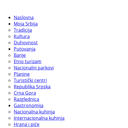
Naslovna
Moja Srbija
Tradicija
Kultura
Duhovnost
Putovanja
Banje
Etno turizam
Nacionalni parkovi
Planine
Turistički centri
Republika Srpska
Crna Gora
Razglednica
Gastronomija
Nacionalna kuhinja
Internacionalna kuhinja
Hrana i piće