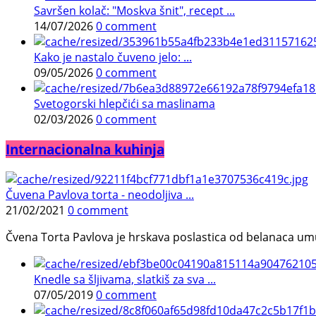
Savršen kolač: "Moskva šnit", recept ...
14/07/2026
0 comment
Kako je nastalo čuveno jelo: ...
09/05/2026
0 comment
Svetogorski hlepčići sa maslinama
02/03/2026
0 comment
Internacionalna kuhinja
Čuvena Pavlova torta - neodoljiva ...
21/02/2021
0 comment
Čvena Torta Pavlova je hrskava poslastica od belanaca umuć
Knedle sa šljivama, slatkiš za sva ...
07/05/2019
0 comment