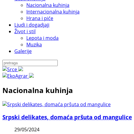
Nacionalna kuhinja
Internacionalna kuhinja
Hrana i piće
Ljudi i dogadjaji
Život i stil
Lepota i moda
Muzika
Galerije
Nacionalna kuhinja
Srpski delikates, domaća pršuta od mangulice
29/05/2024