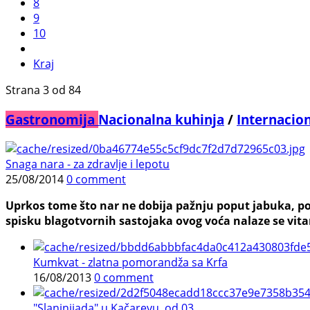
8
9
10
Kraj
Strana 3 od 84
Gastronomija
Nacionalna kuhinja
/
Internacio
Snaga nara - za zdravlje i lepotu
25/08/2014
0 comment
Uprkos tome što nar ne dobija pažnju poput jabuka, p
spisku blagotvornih sastojaka ovog voća nalaze se vitami
Kumkvat - zlatna pomorandža sa Krfa
16/08/2013
0 comment
"Slaninijada" u Kačarevu, od 03. ...