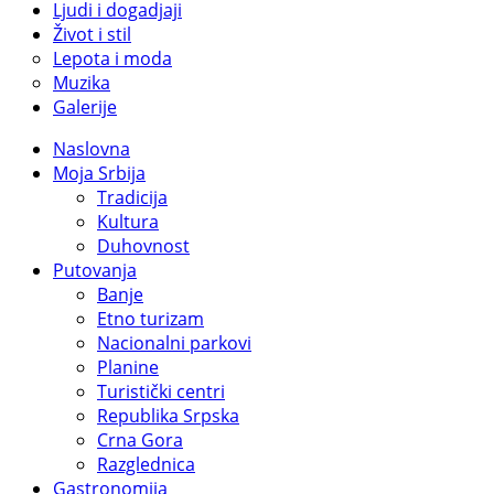
Ljudi i dogadjaji
Život i stil
Lepota i moda
Muzika
Galerije
Naslovna
Moja Srbija
Tradicija
Kultura
Duhovnost
Putovanja
Banje
Etno turizam
Nacionalni parkovi
Planine
Turistički centri
Republika Srpska
Crna Gora
Razglednica
Gastronomija