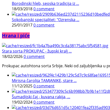
Borodinski hleb, seoska tradicija iz ...
18/03/2018
0 comment
Sokobanjski specijalitet: "Ozrenska ...
25/01/2017
0 comment
Hrana i piće
Stara sorta PROKUPAC - župski kralj ...
18/02/2026
0 comment
Prokupac autohtona sorta Srbije. Neki od zaljubljenika u pr
Mirisna čarolija TAMJANIKE, stare ...
11/12/2025
0 comment
Šumadijski čaj - kuvana rakija, ...
19/02/2024
0 comment