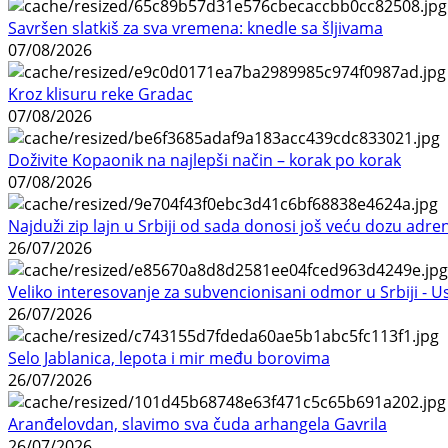
Savršen slatkiš za sva vremena: knedle sa šljivama
07/08/2026
Kroz klisuru reke Gradac
07/08/2026
Doživite Kopaonik na najlepši način – korak po korak
07/08/2026
Najduži zip lajn u Srbiji od sada donosi još veću dozu adre
26/07/2026
Veliko interesovanje za subvencionisani odmor u Srbiji - 
26/07/2026
Selo Jablanica, lepota i mir među borovima
26/07/2026
Aranđelovdan, slavimo sva čuda arhangela Gavrila
26/07/2026