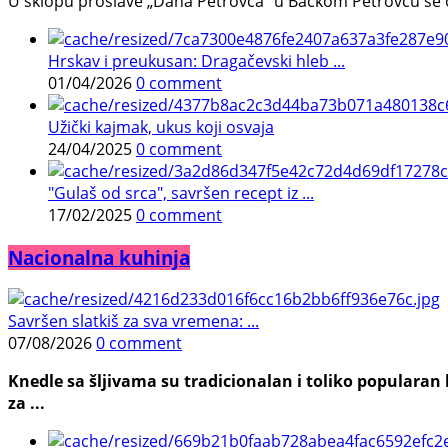
U sklopu proslave „Dana Petrovca“ u Bačkom Petrovcu se održa
Hrskav i preukusan: Dragačevski hleb ...
01/04/2026
0 comment
Užički kajmak, ukus koji osvaja
24/04/2025
0 comment
"Gulaš od srca", savršen recept iz ...
17/02/2025
0 comment
Nacionalna kuhinja
Savršen slatkiš za sva vremena: ...
07/08/2026
0 comment
Knedle sa šljivama su tradicionalan i toliko populara
za ...