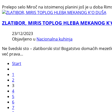
Prelepo selo Miroč na istoimenoj planini još je u doba Ri
ZLATIBOR, MIRIS TOPLOG HLEBA MEKANOG K'
23/12/2023
Objavljeno u
Nacionalna kuhinja
Ne švedski sto – zlatiborski sto! Bogatstvo domaćih mezetl
već prava…
Start
1
2
3
4
5
6
7