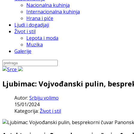
Nacionalna kuhinja
Internacionalna kuhinja
Hrana i piće
Ljudi i dogadjaji
Život i stil
Lepota i moda
Muzika
Galerije
Ljubimac: Vojvođanski pulin, bespre
Autor:
Srbiju volimo
15/01/2024
Kategorija:
Život i stil