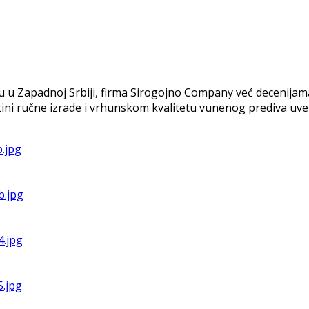
ju u Zapadnoj Srbiji, firma Sirogojno Company već decenijam
tini ručne izrade i vrhunskom kvalitetu vunenog prediva uv