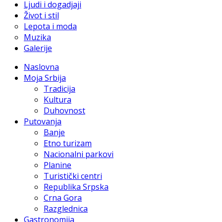
Ljudi i dogadjaji
Život i stil
Lepota i moda
Muzika
Galerije
Naslovna
Moja Srbija
Tradicija
Kultura
Duhovnost
Putovanja
Banje
Etno turizam
Nacionalni parkovi
Planine
Turistički centri
Republika Srpska
Crna Gora
Razglednica
Gastronomija