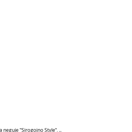
neguje "Sirogojno Style". ...