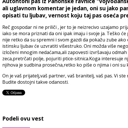
Autohtoni pas iz Panonske ravnice "vojvođanski p
ali uglavnom komentar je jedan, oni su jako pam
opisati tu ljubav, vernost koju taj pas oseća
Reč gospodar ni ne priliči , jer to je neizrecivo uzajamo prij
iako se mora priznati da oni ipak imaju i svoje ja. Teško će
nije retko da su spremni i svom gazdi da pokažu zube ako ov
istinsku ljubav će uzvratiti višestruko. Oni možda više nego 
izloženi mnogim nedaćama,ali zapovesti izvršavaju odmah i b
zeca,pretrčati polje, pojuriti ptice-sitnica.Koga interesuje n
njihova je sudbina prosečna,retko ko piše o njima i oni su k
On je vaš prijatelj,vaš partner, vaš branitelj, vaš pas. Vi s
Budite dostojni takve odanosti.
Podeli ovu vest