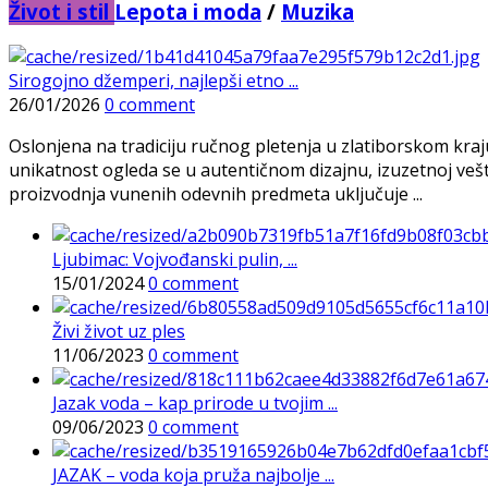
Život i stil
Lepota i moda
/
Muzika
Sirogojno džemperi, najlepši etno ...
26/01/2026
0 comment
Oslonjena na tradiciju ručnog pletenja u zlatiborskom kra
unikatnost ogleda se u autentičnom dizajnu, izuzetnoj veš
proizvodnja vunenih odevnih predmeta uključuje ...
Ljubimac: Vojvođanski pulin, ...
15/01/2024
0 comment
Živi život uz ples
11/06/2023
0 comment
Jazak voda – kap prirode u tvojim ...
09/06/2023
0 comment
JAZAK – voda koja pruža najbolje ...