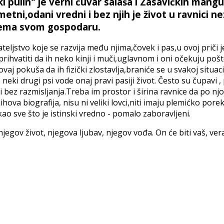
ulin" je verni čuvar salaša i Zasavičkih mangulica
etni,odani vredni i bez njih je život u ravnici 
 prema svom gospodaru.
ateljstvo koje se razvija među njima,čovek i pas,u ovoj priči je
 prihvatiti da ih neko kinji i muči,uglavnom i oni očekuju pošt
aj pokuša da ih fizički zlostavlja,braniće se u svakoj situac
neki drugi psi vode onaj pravi pasiji život. Često su čupavi ,
ez razmisljanja.Treba im prostor i širina ravnice da po njoj 
jihova biografija, nisu ni veliki lovci,niti imaju plemićko por
ao sve što je istinski vredno - pomalo zaboravljeni.
te njegov život, njegova ljubav, njegov vođa. On će biti vaš, v