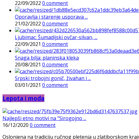
22/09/2022
0 comment
Oporavlja i starenje usporava ...
21/02/2022
0 comment
Ljubimac: Šumadijski ovčar-silvan, ...
22/09/2021
0 comment
Snaga bilja: planinska kleka
20/08/2021
0 comment
Srpski trobojni gonič, živahan i ...
03/01/2021
0 comment
Lepota i moda
Najlepši etno motivi na "Sirogojno ...
16/12/2020
0 comment
Oslonjena na tradiciju ručnog pletenja u zlatiborskom kraj