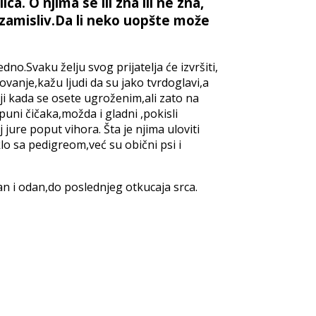
. O njima se ili zna ili ne zna,
nezamisliv.Da li neko uopšte može
dno.Svaku želju svog prijatelja će izvršiti,
ovanje,kažu ljudi da su jako tvrdoglavi,a
iji kada se osete ugroženim,ali zato na
 puni čičaka,možda i gladni ,pokisli
jure poput vihora. Šta je njima uloviti
eklo sa pedigreom,već su obični psi i
eran i odan,do poslednjeg otkucaja srca.