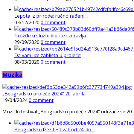
Lepota iz prirode: ručno rađeni ...
03/12/2020
0 comment
Grožđe u službi lepote i zdravlja
29/09/2020
0 comment
Da vam lice zablista u proleće!
08/03/2020
0 comment
Muzika
„Beogradsko proleće 2024“ 20. aprila ...
19/04/2024
0 comment
Muzički festival „Beogradsko proleće 2024“ održaće se 20. 
Beogradski džez festival, od 24. do ...