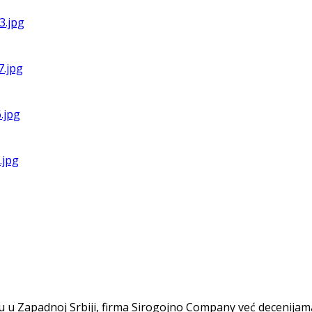
u u Zapadnoj Srbiji, firma Sirogojno Company već decenijama 