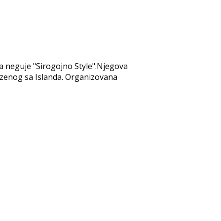
a neguje "Sirogojno Style".Njegova
ezenog sa Islanda. Organizovana