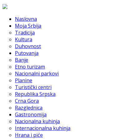
Naslovna
Moja Srbija
Tradicija
Kultura
Duhovnost
Putovanja
Banje
Etno turizam
Nacionalni parkovi
Planine
Turistički centri
Republika Srpska
Crna Gora
Razglednica
Gastronomija
Nacionalna kuhinja
Internacionalna kuhinja
Hrana i piće