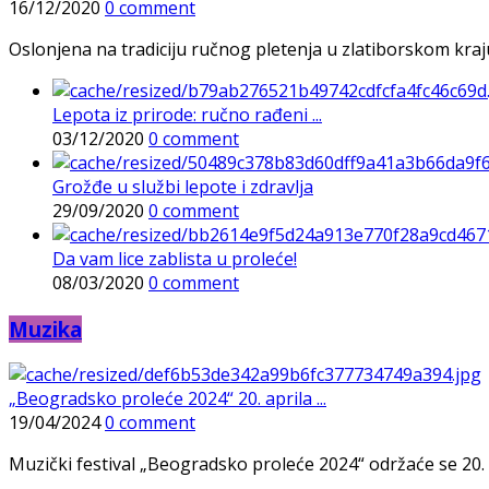
16/12/2020
0 comment
Oslonjena na tradiciju ručnog pletenja u zlatiborskom kraj
Lepota iz prirode: ručno rađeni ...
03/12/2020
0 comment
Grožđe u službi lepote i zdravlja
29/09/2020
0 comment
Da vam lice zablista u proleće!
08/03/2020
0 comment
Muzika
„Beogradsko proleće 2024“ 20. aprila ...
19/04/2024
0 comment
Muzički festival „Beogradsko proleće 2024“ održaće se 20. 