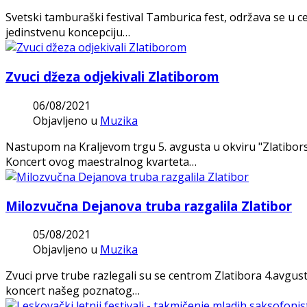
Svetski tamburaški festival Tamburica fest, održava se u c
jedinstvenu koncepciju…
Zvuci džeza odjekivali Zlatiborom
06/08/2021
Objavljeno u
Muzika
Nastupom na Kraljevom trgu 5. avgusta u okviru "Zlatibors
Koncert ovog maestralnog kvarteta…
Milozvučna Dejanova truba razgalila Zlatibor
05/08/2021
Objavljeno u
Muzika
Zvuci prve trube razlegali su se centrom Zlatibora 4.avgus
koncert našeg poznatog…