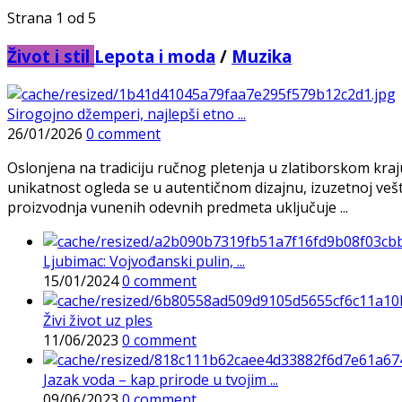
Strana 1 od 5
Život i stil
Lepota i moda
/
Muzika
Sirogojno džemperi, najlepši etno ...
26/01/2026
0 comment
Oslonjena na tradiciju ručnog pletenja u zlatiborskom kra
unikatnost ogleda se u autentičnom dizajnu, izuzetnoj veš
proizvodnja vunenih odevnih predmeta uključuje ...
Ljubimac: Vojvođanski pulin, ...
15/01/2024
0 comment
Živi život uz ples
11/06/2023
0 comment
Jazak voda – kap prirode u tvojim ...
09/06/2023
0 comment