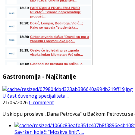
Gastronomija - Najčitanije
U čast čuvenog specijaliteta ...
21/05/2026
0 comment
U sklopu proslave „Dana Petrovca“ u Bačkom Petrovcu se održa
Savršen kolač: "Moskva šnit", ...