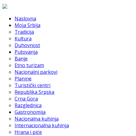
Naslovna
Moja Srbija
Tradicija
Kultura
Duhovnost
Putovanja
Banje
Etno turizam
Nacionalni parkovi
Planine
Turistički centri
Republika Srpska
Crna Gora
Razglednica
Gastronomija
Nacionalna kuhinja
Internacionalna kuhinja
Hrana i piće