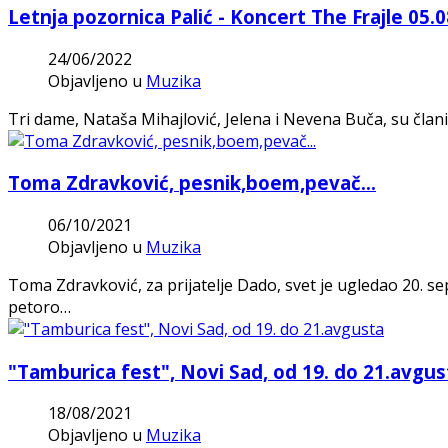
Letnja pozornica Palić - Koncert The Frajle 05.0
24/06/2022
Objavljeno u
Muzika
Tri dame, Nataša Mihajlović, Jelena i Nevena Buča, su člani
Toma Zdravković, pesnik,boem,pevač...
06/10/2021
Objavljeno u
Muzika
Toma Zdravković, za prijatelje Dado, svet je ugledao 20. s
petoro…
"Tamburica fest", Novi Sad, od 19. do 21.avgus
18/08/2021
Objavljeno u
Muzika