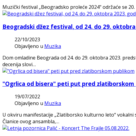
Muzički festival „Beogradsko proleće 2024“ održaće se 20. 
Beogradski džez festival, od 24. do 29. oktobr
22/10/2023
Objavljeno u
Muzika
Dom omladine Beograda od 24. do 29. oktobra 2023. predsta
decenija slovi…
"Ogrlica od bisera" peti put pred zlatiborskom
19/07/2022
Objavljeno u
Muzika
U okviru manifestacije „Zlatiborsko kulturno leto“ vokalni 
Članice ovog ansambla,…