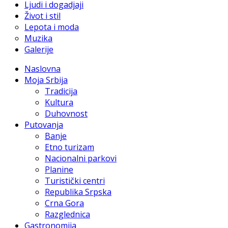
Ljudi i dogadjaji
Život i stil
Lepota i moda
Muzika
Galerije
Naslovna
Moja Srbija
Tradicija
Kultura
Duhovnost
Putovanja
Banje
Etno turizam
Nacionalni parkovi
Planine
Turistički centri
Republika Srpska
Crna Gora
Razglednica
Gastronomija