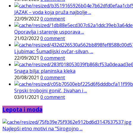
JAZAK – voda koja pruža najbolje ...
22/09/2022
0 comment
Oporavlja i starenje usporava ...
21/02/2022
0 comment
Ljubimac: Šumadijski ovčar-silvan, ...
22/09/2021
0 comment
Snaga bilja: planinska kleka
20/08/2021
0 comment
Srpski trobojni gonič, živahan i ...
03/01/2021
0 comment
Lepota i moda
Najlepši etno motivi na "Sirogojno ...