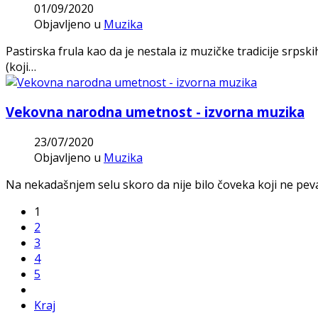
01/09/2020
Objavljeno u
Muzika
Pastirska frula kao da je nestala iz muzičke tradicije srps
(koji…
Vekovna narodna umetnost - izvorna muzika
23/07/2020
Objavljeno u
Muzika
Na nekadašnjem selu skoro da nije bilo čoveka koji ne peva
1
2
3
4
5
Kraj