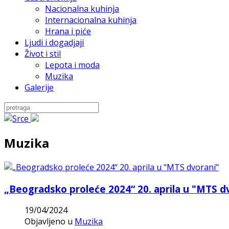
Nacionalna kuhinja
Internacionalna kuhinja
Hrana i piće
Ljudi i dogadjaji
Život i stil
Lepota i moda
Muzika
Galerije
Muzika
„Beogradsko proleće 2024“ 20. aprila u "MTS d
19/04/2024
Objavljeno u
Muzika