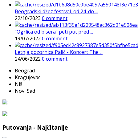
Beogradski džez festival, od 24. do ...
22/10/2023
0 comment
"Ogrlica od bisera" peti put pred ...
19/07/2022
0 comment
Letnja pozornica Palić - Koncert The ...
24/06/2022
0 comment
Beograd
Kragujevac
Niš
Novi Sad
Putovanja - Najčitanije