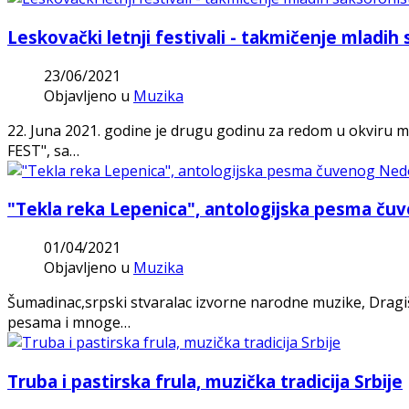
Leskovački letnji festivali - takmičenje mladih
23/06/2021
Objavljeno u
Muzika
22. Juna 2021. godine je drugu godinu za redom u okviru ma
FEST", sa…
"Tekla reka Lepenica", antologijska pesma ču
01/04/2021
Objavljeno u
Muzika
Šumadinac,srpski stvaralac izvorne narodne muzike, Dragiš
pesama i mnoge…
Truba i pastirska frula, muzička tradicija Srbije