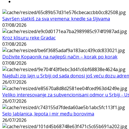
Savršen slatkiš za sva vremena: knedle sa šljivama
07/08/2026
Kroz klisuru reke Gradac
07/08/2026
Doživite Kopaonik na najlepši način – korak po korak
07/08/2026
Najduži zip lajn u Srbiji od sada donosi još veću dozu adre
26/07/2026
Veliko interesovanje za subvencionisani odmor u Srbiji - 
26/07/2026
Selo Jablanica, lepota i mir među borovima
26/07/2026