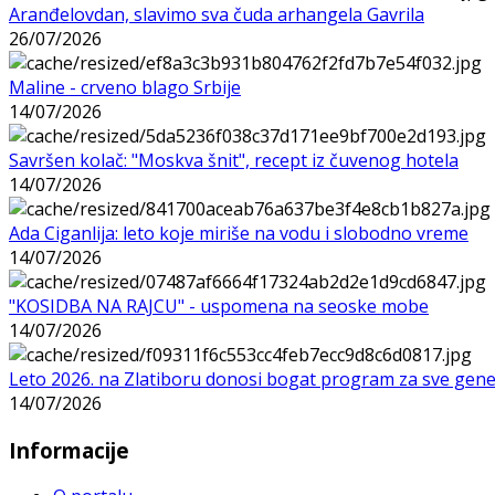
Aranđelovdan, slavimo sva čuda arhangela Gavrila
26/07/2026
Maline - crveno blago Srbije
14/07/2026
Savršen kolač: "Moskva šnit", recept iz čuvenog hotela
14/07/2026
Ada Ciganlija: leto koje miriše na vodu i slobodno vreme
14/07/2026
"KOSIDBA NA RAJCU" - uspomena na seoske mobe
14/07/2026
Leto 2026. na Zlatiboru donosi bogat program za sve gene
14/07/2026
Informacije