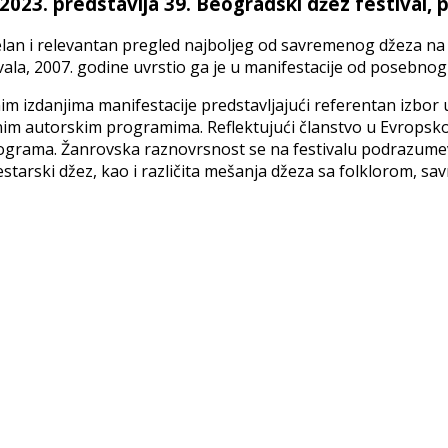
023. predstavlja 39. Beogradski džez festival
tuelan i relevantan pregled najboljeg od savremenog džeza n
ala, 2007. godine uvrstio ga je u manifestacije od posebnog
m izdanjima manifestacije predstavljajući referentan izbor u
alnim autorskim programima. Reflektujući članstvo u Evropsk
grama. Žanrovska raznovrsnost se na festivalu podrazumeva
kestarski džez, kao i različita mešanja džeza sa folklorom, 