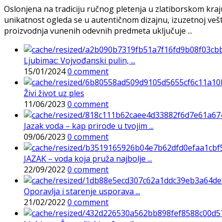
Oslonjena na tradiciju ručnog pletenja u zlatiborskom kra
unikatnost ogleda se u autentičnom dizajnu, izuzetnoj veš
proizvodnja vunenih odevnih predmeta uključuje ...
Ljubimac: Vojvođanski pulin, ...
15/01/2024
0 comment
Živi život uz ples
11/06/2023
0 comment
Jazak voda – kap prirode u tvojim ...
09/06/2023
0 comment
JAZAK – voda koja pruža najbolje ...
22/09/2022
0 comment
Oporavlja i starenje usporava ...
21/02/2022
0 comment