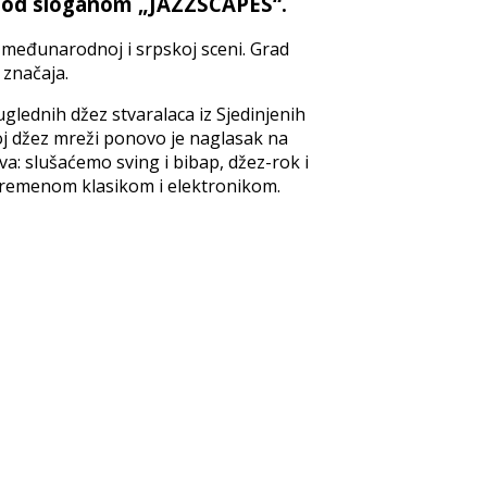
, pod sloganom „JAZZSCAPES“.
a međunarodnoj i srpskoj sceni. Grad
 značaja.
glednih džez stvaralaca iz Sjedinjenih
oj džez mreži ponovo je naglasak na
: slušaćemo sving i bibap, džez-rok i
savremenom klasikom i elektronikom.