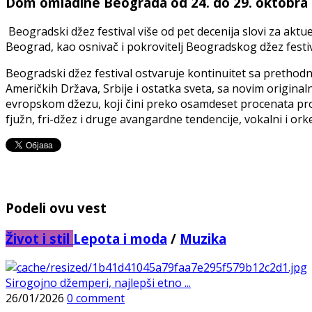
Dom omladine Beograda od 24. do 29. oktobra 2
Beogradski džez festival više od pet decenija slovi za ak
Beograd, kao osnivač i pokrovitelj Beogradskog džez festiv
Beogradski džez festival ostvaruje kontinuitet sa prethodni
Američkih Država, Srbije i ostatka sveta, sa novim origin
evropskom džezu, koji čini preko osamdeset procenata pro
fjužn, fri-džez i druge avangardne tendencije, vokalni i or
Podeli ovu vest
Život i stil
Lepota i moda
/
Muzika
Sirogojno džemperi, najlepši etno ...
26/01/2026
0 comment