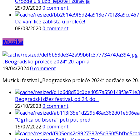
Grožđe u službi lepote i zdravlja
29/09/2020
0 comment
Da vam lice zablista u proleće!
08/03/2020
0 comment
Muzika
„Beogradsko proleće 2024“ 20. aprila ...
19/04/2024
0 comment
Muzički festival „Beogradsko proleće 2024“ održaće se 20. 
Beogradski džez festival, od 24. do ...
22/10/2023
0 comment
"Ogrlica od bisera" peti put pred ...
19/07/2022
0 comment