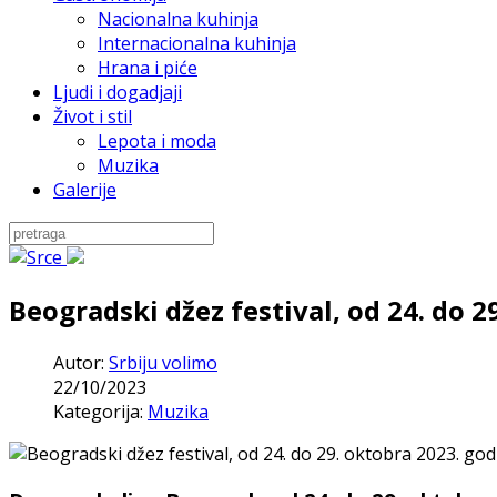
Nacionalna kuhinja
Internacionalna kuhinja
Hrana i piće
Ljudi i dogadjaji
Život i stil
Lepota i moda
Muzika
Galerije
Beogradski džez festival, od 24. do 2
Autor:
Srbiju volimo
22/10/2023
Kategorija:
Muzika