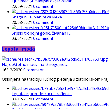
Ljubimac: Šumadijski ovčar-silvan, ...
22/09/2021
0 comment
Snaga bilja: planinska kleka
20/08/2021
0 comment
Srpski trobojni gonič, živahan i ...
03/01/2021
0 comment
Lepota i moda
Najlepši etno motivi na "Sirogojno ...
16/12/2020
0 comment
Oslonjena na tradiciju ručnog pletenja u zlatiborskom kraj
Lepota iz prirode: ručno rađeni ...
03/12/2020
0 comment