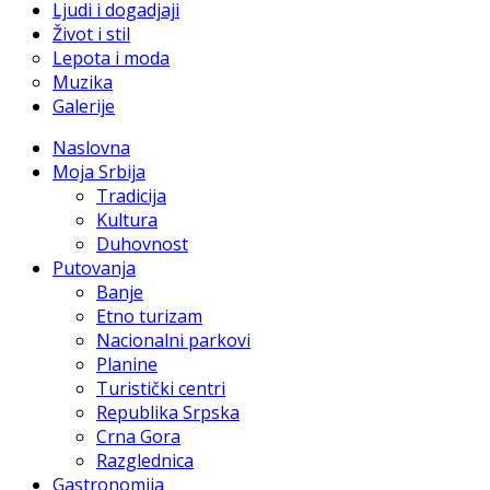
Ljudi i dogadjaji
Život i stil
Lepota i moda
Muzika
Galerije
Naslovna
Moja Srbija
Tradicija
Kultura
Duhovnost
Putovanja
Banje
Etno turizam
Nacionalni parkovi
Planine
Turistički centri
Republika Srpska
Crna Gora
Razglednica
Gastronomija