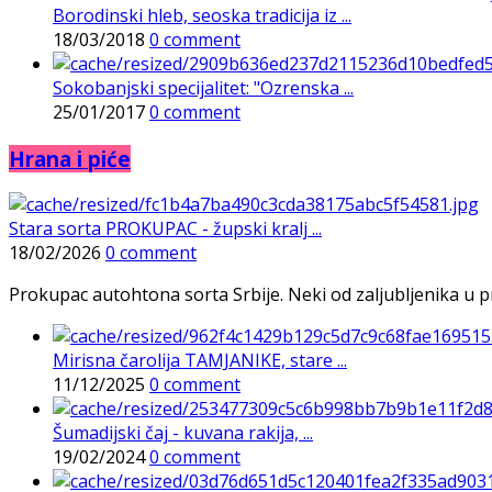
Borodinski hleb, seoska tradicija iz ...
18/03/2018
0 comment
Sokobanjski specijalitet: "Ozrenska ...
25/01/2017
0 comment
Hrana i piće
Stara sorta PROKUPAC - župski kralj ...
18/02/2026
0 comment
Prokupac autohtona sorta Srbije. Neki od zaljubljenika u pr
Mirisna čarolija TAMJANIKE, stare ...
11/12/2025
0 comment
Šumadijski čaj - kuvana rakija, ...
19/02/2024
0 comment