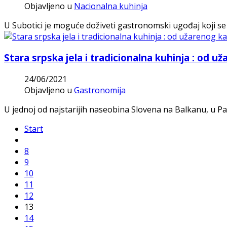
Objavljeno u
Nacionalna kuhinja
U Subotici je moguće doživeti gastronomski ugođaj koji se t
Stara srpska jela i tradicionalna kuhinja : od
24/06/2021
Objavljeno u
Gastronomija
U jednoj od najstarijih naseobina Slovena na Balkanu, u Pa
Start
8
9
10
11
12
13
14