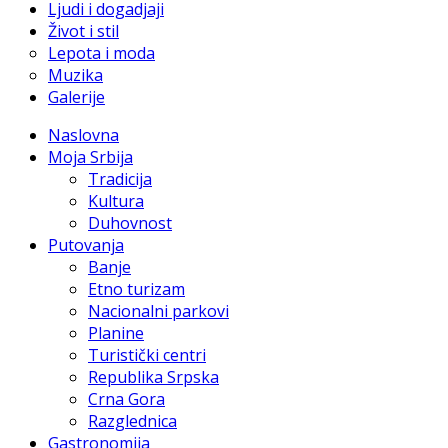
Ljudi i dogadjaji
Život i stil
Lepota i moda
Muzika
Galerije
Naslovna
Moja Srbija
Tradicija
Kultura
Duhovnost
Putovanja
Banje
Etno turizam
Nacionalni parkovi
Planine
Turistički centri
Republika Srpska
Crna Gora
Razglednica
Gastronomija