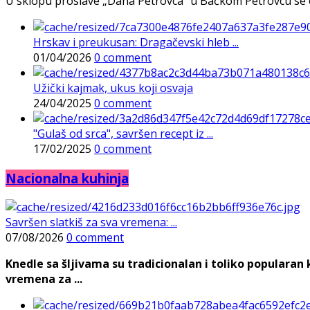
U sklopu proslave „Dana Petrovca“ u Bačkom Petrovcu se održa
Hrskav i preukusan: Dragačevski hleb ...
01/04/2026
0 comment
Užički kajmak, ukus koji osvaja
24/04/2025
0 comment
"Gulaš od srca", savršen recept iz ...
17/02/2025
0 comment
Nacionalna kuhinja
Savršen slatkiš za sva vremena: ...
07/08/2026
0 comment
Knedle sa šljivama su tradicionalan i toliko populara
vremena za ...