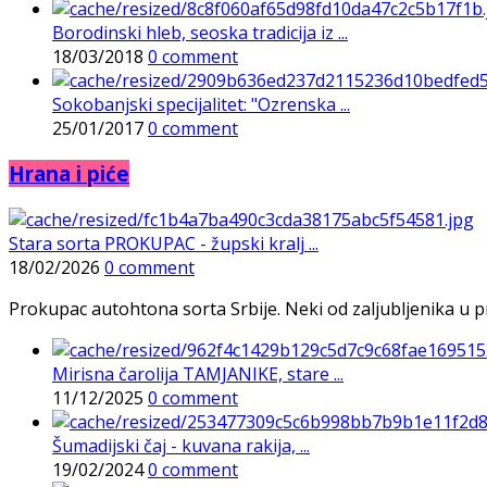
Borodinski hleb, seoska tradicija iz ...
18/03/2018
0 comment
Sokobanjski specijalitet: "Ozrenska ...
25/01/2017
0 comment
Hrana i piće
Stara sorta PROKUPAC - župski kralj ...
18/02/2026
0 comment
Prokupac autohtona sorta Srbije. Neki od zaljubljenika u pr
Mirisna čarolija TAMJANIKE, stare ...
11/12/2025
0 comment
Šumadijski čaj - kuvana rakija, ...
19/02/2024
0 comment