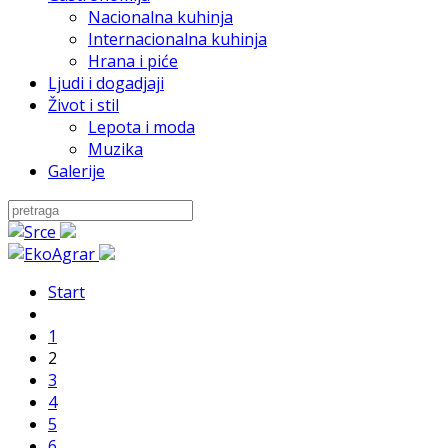
Nacionalna kuhinja
Internacionalna kuhinja
Hrana i piće
Ljudi i dogadjaji
Život i stil
Lepota i moda
Muzika
Galerije
Start
1
2
3
4
5
6