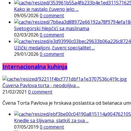
Kako je nastalo čuveno jelo: ...
09/05/2026
0 comment
Svetogorski hlepčići sa maslinama
02/03/2026
0 comment
Užički medaljoni, čuveni specijalitet ...
29/01/2026
0 comment
Internacionalna kuhinja
Čuvena Pavlova torta - neodoljiva ...
21/02/2021
0 comment
Čvena Torta Pavlova je hrskava poslastica od belanaca umuće
Knedle sa šljivama, slatkiš za sva ...
07/05/2019
0 comment