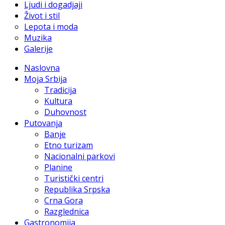
Ljudi i dogadjaji
Život i stil
Lepota i moda
Muzika
Galerije
Naslovna
Moja Srbija
Tradicija
Kultura
Duhovnost
Putovanja
Banje
Etno turizam
Nacionalni parkovi
Planine
Turistički centri
Republika Srpska
Crna Gora
Razglednica
Gastronomija