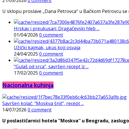
21/05/2026
0 comment
U sklopu proslave „Dana Petrovca“ u Bačkom Petrovcu se održa
Hrskav i preukusan: Dragačevski hleb ...
01/04/2026
0 comment
Užički kajmak, ukus koji osvaja
24/04/2025
0 comment
"Gulaš od srca", savršen recept iz ...
17/02/2025
0 comment
Nacionalna kuhinja
Savršen kolač: "Moskva šnit", recept ...
14/07/2026
0 comment
U poslastičarnici hotela ''Moskva'' u Beogradu, zaslugo