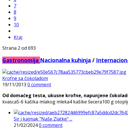
7
8
9
10
Kraj
Strana 2 od 693
Gastronomija
Nacionalna kuhinja
/
Internacion
Krofne sa čokoladom
19/11/2013
0 comment
Od domaćeg testa, ukusne krofne, napunjene čokolad
kvasca5-6 kašika mlakog mleka4 kašike šecera100 g otoplje
Sir i kajmak "Naše Zlatke" ...
21/02/2024
0 comment