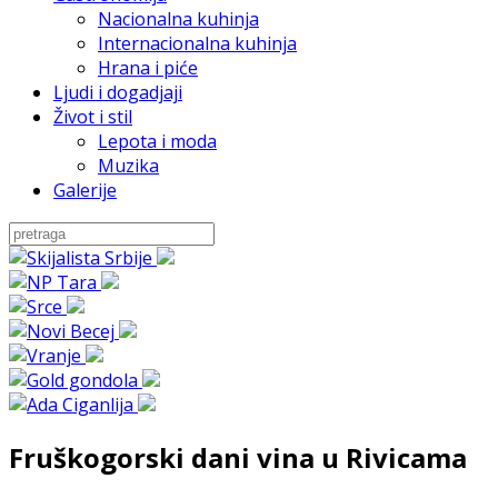
Nacionalna kuhinja
Internacionalna kuhinja
Hrana i piće
Ljudi i dogadjaji
Život i stil
Lepota i moda
Muzika
Galerije
Fruškogorski dani vina u Rivicama