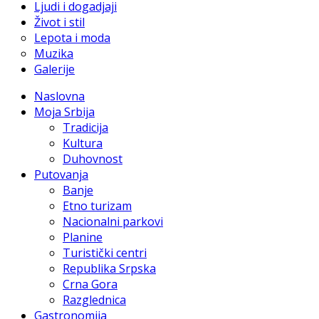
Ljudi i dogadjaji
Život i stil
Lepota i moda
Muzika
Galerije
Naslovna
Moja Srbija
Tradicija
Kultura
Duhovnost
Putovanja
Banje
Etno turizam
Nacionalni parkovi
Planine
Turistički centri
Republika Srpska
Crna Gora
Razglednica
Gastronomija