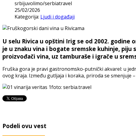
srbijuvolimo/serbiatravel
25/02/2026
Kategorija:
Ljudi i događaji
U selu Rivica u opštini Irig se od 2002. godine 
je u znaku vina i bogate sremske kuhinje, piju se
proizvođači vina, uz tamburaše i igrače u srem
Fruška gora je pravi gastronomsko-putnički akvarel: u jedn
ovog kraja. Između gutljaja i koraka, priroda se smenjuje 
foto: serbia.travel
Podeli ovu vest