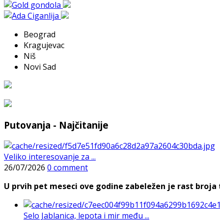
Beograd
Kragujevac
Niš
Novi Sad
Putovanja - Najčitanije
Veliko interesovanje za ...
26/07/2026
0 comment
U prvih pet meseci ove godine zabeležen je rast broja t
Selo Jablanica, lepota i mir među ...