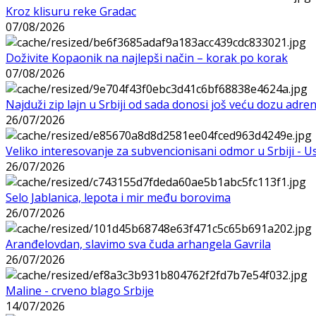
Kroz klisuru reke Gradac
07/08/2026
Doživite Kopaonik na najlepši način – korak po korak
07/08/2026
Najduži zip lajn u Srbiji od sada donosi još veću dozu adre
26/07/2026
Veliko interesovanje za subvencionisani odmor u Srbiji - 
26/07/2026
Selo Jablanica, lepota i mir među borovima
26/07/2026
Aranđelovdan, slavimo sva čuda arhangela Gavrila
26/07/2026
Maline - crveno blago Srbije
14/07/2026