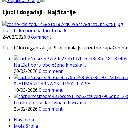
Ljudi i događaji - Najčitanije
Turistička ponuda Pirota na 6. ...
24/02/2026
0 comment
Turistička organizacija Pirot imala je izuzetno zapažen n
Na Zlatiboru obeležena kineska ...
20/02/2026
0 comment
8. HUMANITARNA SKI TRKA „I JA SE ...
10/03/2026
0 comment
Fruškogorski dani vina u Rivicama
25/02/2026
0 comment
Naslovna
Moja Srbija