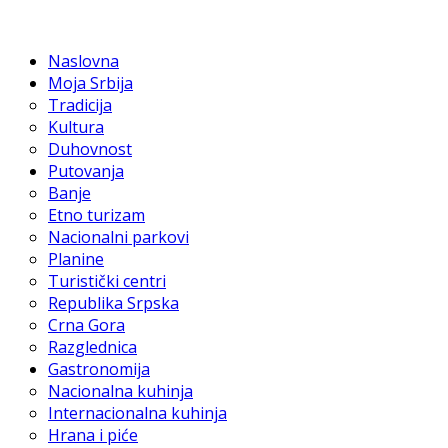
Naslovna
Moja Srbija
Tradicija
Kultura
Duhovnost
Putovanja
Banje
Etno turizam
Nacionalni parkovi
Planine
Turistički centri
Republika Srpska
Crna Gora
Razglednica
Gastronomija
Nacionalna kuhinja
Internacionalna kuhinja
Hrana i piće