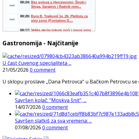
Gastronomija - Najčitanije
U čast čuvenog specijaliteta ...
21/05/2026
0 comment
U sklopu proslave „Dana Petrovca“ u Bačkom Petrovcu se održa
Savršen kolač: "Moskva šnit", ...
14/07/2026
0 comment
Savršen slatkiš za sva vremena: ...
07/08/2026
0 comment