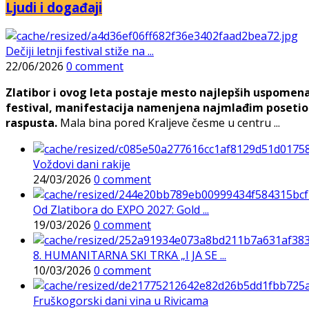
Ljudi i događaji
Dečiji letnji festival stiže na ...
22/06/2026
0 comment
Zlatibor i ovog leta postaje mesto najlepših uspomena, j
festival, manifestacija namenjena najmlađim posetioc
raspusta.
Mala bina pored Kraljeve česme u centru ...
Voždovi dani rakije
24/03/2026
0 comment
Od Zlatibora do EXPO 2027: Gold ...
19/03/2026
0 comment
8. HUMANITARNA SKI TRKA „I JA SE ...
10/03/2026
0 comment
Fruškogorski dani vina u Rivicama