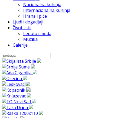
Nacionalna kuhinja
Internacionalna kuhinja
Hrana i piće
Ljudi i dogadjaji
Život i stil
Lepota i moda
Muzika
Galerije