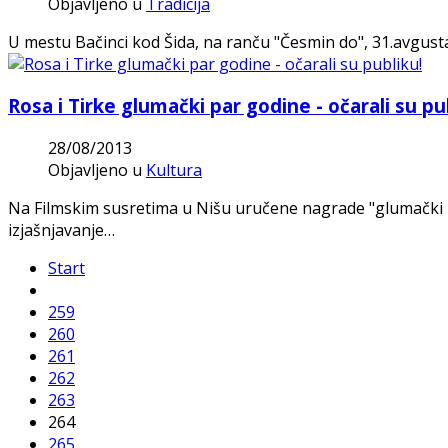
Objavljeno u
Tradicija
U mestu Bačinci kod Šida, na ranču "Česmin do", 31.avgusta
Rosa i Tirke glumački par godine - očarali su pu
28/08/2013
Objavljeno u
Kultura
Na Filmskim susretima u Nišu uručene nagrade "glumački par
izjašnjavanje…
Start
259
260
261
262
263
264
265