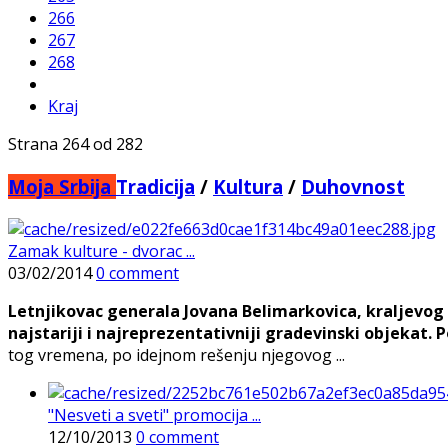
266
267
268
Kraj
Strana 264 od 282
Moja Srbija
Tradicija
/
Kultura
/
Duhovnost
Zamak kulture - dvorac ...
03/02/2014
0 comment
Letnjikovac generala Jovana Belimarkovica, kraljevog
najstariji i najreprezentativniji gradevinski objekat. 
tog vremena, po idejnom rešenju njegovog ...
"Nesveti a sveti" promocija ...
12/10/2013
0 comment