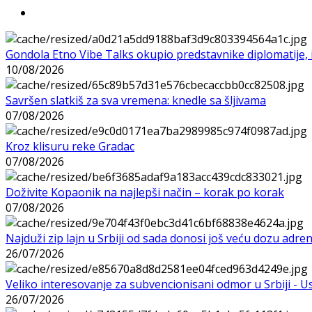
Gondola Etno Vibe Talks okupio predstavnike diplomatije, in
10/08/2026
Savršen slatkiš za sva vremena: knedle sa šljivama
07/08/2026
Kroz klisuru reke Gradac
07/08/2026
Doživite Kopaonik na najlepši način – korak po korak
07/08/2026
Najduži zip lajn u Srbiji od sada donosi još veću dozu adre
26/07/2026
Veliko interesovanje za subvencionisani odmor u Srbiji - 
26/07/2026