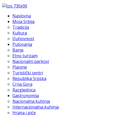
Naslovna
Moja Srbija
Tradicija
Kultura
Duhovnost
Putovanja
Banje
Etno turizam
Nacionalni parkovi
Planine
Turistički centri
Republika Srpska
Crna Gora
Razglednica
Gastronomija
Nacionalna kuhinja
Internacionalna kuhinja
Hrana i piće