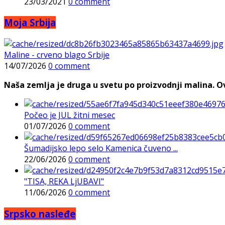
23/03/2021
0 comment
Moja Srbija
Maline - crveno blago Srbije
14/07/2026
0 comment
Naša zemlja je druga u svetu po proizvodnji malina. Ovi
Počeo je JUL žitni mesec
01/07/2026
0 comment
Šumadijsko lepo selo Kamenica čuveno ...
22/06/2026
0 comment
"TISA, REKA LjUBAVI"
11/06/2026
0 comment
Srpsko nasleđe