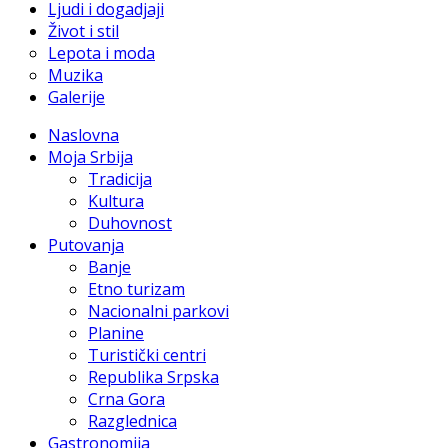
Ljudi i dogadjaji
Život i stil
Lepota i moda
Muzika
Galerije
Naslovna
Moja Srbija
Tradicija
Kultura
Duhovnost
Putovanja
Banje
Etno turizam
Nacionalni parkovi
Planine
Turistički centri
Republika Srpska
Crna Gora
Razglednica
Gastronomija