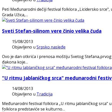
Peti Međunarodni dečiji festival folklora „Licidersko srce"
Grada Užica,…
Sveti Stefan-silinom vere činio velika čuda
15/08/2013
Objavljeno u
Srpsko nasleđe
Ovo je dan otkrića i prenosa moštiju Svetog Stefana,prvog v
đakona koje…
"U ritmu Jablaničkog srca" međunarodni festiva
14/08/2013
Objavljeno u
Tradicija
Međunarodni festival folklora „U ritmu jablaničkog srca" u 
folklora predstaviće se kulturno…