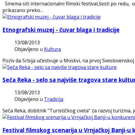
Sinema siti internacionalni filmski festival,šesti po red
prikazano preko…
Etnografski muzej - čuvar blaga i tradicije
13/08/2013
Objavljeno u
Kultura
Poziv da Srbija učestvuje u Moskvi, na prvoj Sveslovenskoj 
Seča Reka - selo sa najviše tragova stare kultu
13/08/2013
Objavljeno u
Tradicija
Seča Reka, dobitnik "Turističkog cveta" za razvoj turizma,
Festival filmskog scenarija u Vrnjačkoj Banji-u 