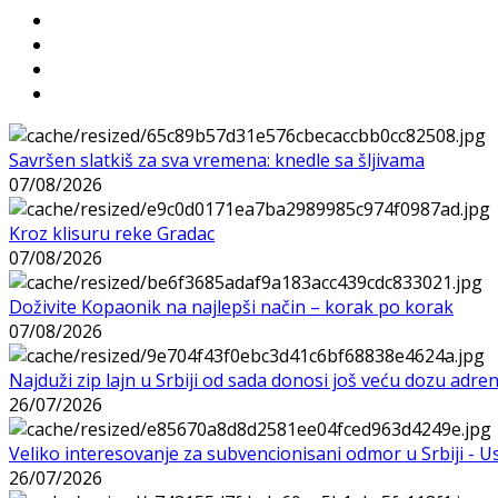
Savršen slatkiš za sva vremena: knedle sa šljivama
07/08/2026
Kroz klisuru reke Gradac
07/08/2026
Doživite Kopaonik na najlepši način – korak po korak
07/08/2026
Najduži zip lajn u Srbiji od sada donosi još veću dozu adre
26/07/2026
Veliko interesovanje za subvencionisani odmor u Srbiji - 
26/07/2026