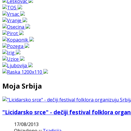
Moja Srbija
"Licidarsko srce" - dečiji festival folklora orga
17/08/2013
Objavljeno u
Tradicija