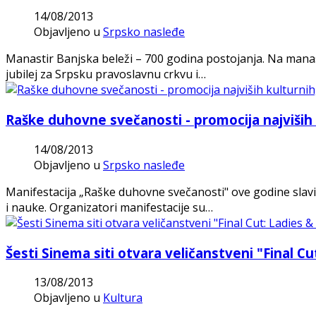
14/08/2013
Objavljeno u
Srpsko nasleđe
Manastir Banjska beleži – 700 godina postojanja. Na manast
jubilej za Srpsku pravoslavnu crkvu i…
Raške duhovne svečanosti - promocija najviših 
14/08/2013
Objavljeno u
Srpsko nasleđe
Manifestacija „Raške duhovne svečanosti" ove godine slavi 
i nauke. Organizatori manifestacije su…
Šesti Sinema siti otvara veličanstveni "Final 
13/08/2013
Objavljeno u
Kultura