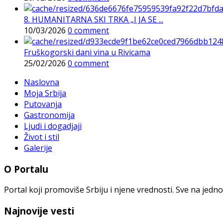
8. HUMANITARNA SKI TRKA „I JA SE ...
10/03/2026
0 comment
Fruškogorski dani vina u Rivicama
25/02/2026
0 comment
Naslovna
Moja Srbija
Putovanja
Gastronomija
Ljudi i dogadjaji
Život i stil
Galerije
O Portalu
Portal koji promoviše Srbiju i njene vrednosti. Sve na jedno
Najnovije vesti