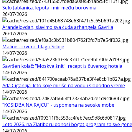
Selo Jablanica, lepota i mir među borovima
26/07/2026
Aranđelovdan, slavimo sva čuda arhangela Gavrila
26/07/2026
Maline - crveno blago Srbije
14/07/2026
Savršen kolač: "Moskva šnit", recept iz čuvenog hotela
14/07/2026
Ada Ciganlija: leto koje miriše na vodu i slobodno vreme
14/07/2026
"KOSIDBA NA RAJCU" - uspomena na seoske mobe
14/07/2026
Leto 2026. na Zlatiboru donosi bogat program za sve gene
14/07/2026