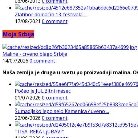
06/06/2013
0 comment
Zlatibor domaćin 13. festivala ...
17/08/2021
0 comment
Moja Srbija
Maline - crveno blago Srbije
14/07/2026
0 comment
Naša zemlja je druga u svetu po proizvodnji malina. Ovi
Počeo je JUL žitni mesec
01/07/2026
0 comment
Šumadijsko lepo selo Kamenica čuveno ...
22/06/2026
0 comment
"TISA, REKA LjUBAVI"