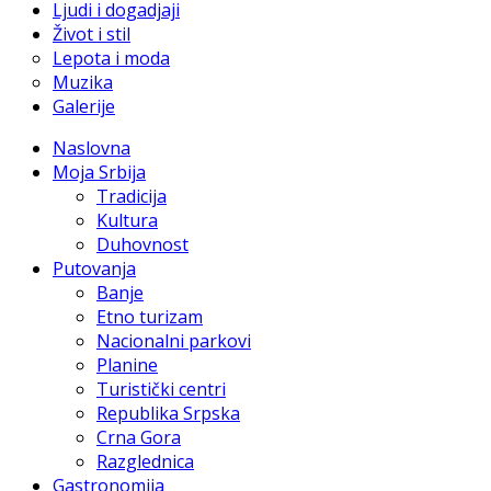
Ljudi i dogadjaji
Život i stil
Lepota i moda
Muzika
Galerije
Naslovna
Moja Srbija
Tradicija
Kultura
Duhovnost
Putovanja
Banje
Etno turizam
Nacionalni parkovi
Planine
Turistički centri
Republika Srpska
Crna Gora
Razglednica
Gastronomija