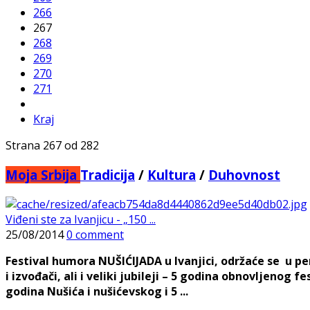
266
267
268
269
270
271
Kraj
Strana 267 od 282
Moja Srbija
Tradicija
/
Kultura
/
Duhovnost
Viđeni ste za Ivanjicu - „150 ...
25/08/2014
0 comment
Festival humora NUŠIĆIJADA u Ivanjici, održaće se u per
i izvođači, ali i veliki jubileji – 5 godina obnovljenog 
godina Nušića i nušićevskog i 5 ...