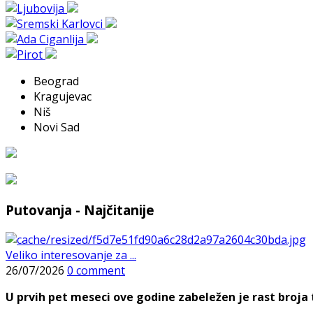
Beograd
Kragujevac
Niš
Novi Sad
Putovanja - Najčitanije
Veliko interesovanje za ...
26/07/2026
0 comment
U prvih pet meseci ove godine zabeležen je rast broja t