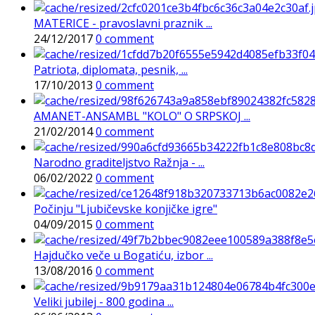
MATERICE - pravoslavni praznik ...
24/12/2017
0 comment
Patriota, diplomata, pesnik, ...
17/10/2013
0 comment
AMANET-ANSAMBL "KOLO" O SRPSKOJ ...
21/02/2014
0 comment
Narodno graditeljstvo Ražnja - ...
06/02/2022
0 comment
Počinju "Ljubičevske konjičke igre"
04/09/2015
0 comment
Hajdučko veče u Bogatiću, izbor ...
13/08/2016
0 comment
Veliki jubilej - 800 godina ...