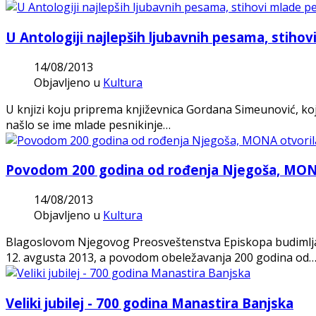
U Antologiji najlepših ljubavnih pesama, stihov
14/08/2013
Objavljeno u
Kultura
U knjizi koju priprema književnica Gordana Simeunović, ko
našlo se ime mlade pesnikinje…
Povodom 200 godina od rođenja Njegoša, MONA 
14/08/2013
Objavljeno u
Kultura
Blagoslovom Njegovog Preosveštenstva Episkopa budimljan
12. avgusta 2013, a povodom obeležavanja 200 godina od
Veliki jubilej - 700 godina Manastira Banjska