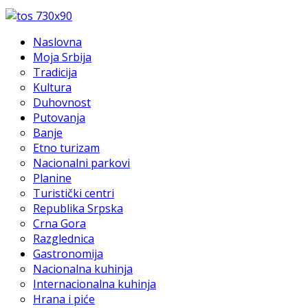
Naslovna
Moja Srbija
Tradicija
Kultura
Duhovnost
Putovanja
Banje
Etno turizam
Nacionalni parkovi
Planine
Turistički centri
Republika Srpska
Crna Gora
Razglednica
Gastronomija
Nacionalna kuhinja
Internacionalna kuhinja
Hrana i piće