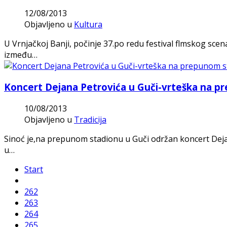
12/08/2013
Objavljeno u
Kultura
U Vrnjačkoj Banji, počinje 37.po redu festival flmskog sc
između…
Koncert Dejana Petrovića u Guči-vrteška na 
10/08/2013
Objavljeno u
Tradicija
Sinoć je,na prepunom stadionu u Guči održan koncert Dejan
u…
Start
262
263
264
265