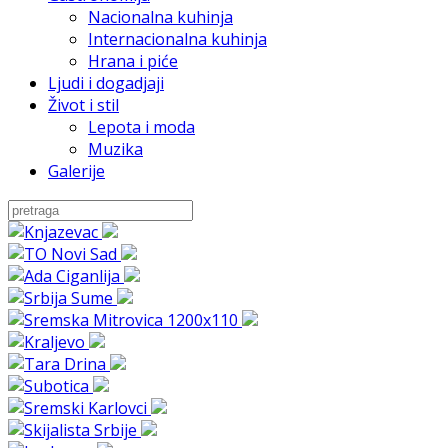
Nacionalna kuhinja
Internacionalna kuhinja
Hrana i piće
Ljudi i dogadjaji
Život i stil
Lepota i moda
Muzika
Galerije