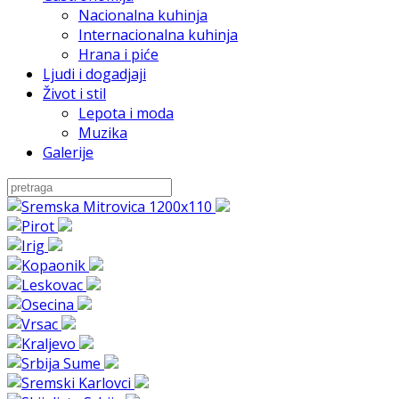
Nacionalna kuhinja
Internacionalna kuhinja
Hrana i piće
Ljudi i dogadjaji
Život i stil
Lepota i moda
Muzika
Galerije