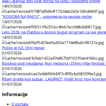
Ada Ciganlija: leto koje miriše na vodu i slobodno vreme
14/07/2026
"KOSIDBA NA RAJCU" - uspomena na seoske mobe
14/07/2026
Leto 2026. na Zlatiboru donosi bogat program za sve gene
14/07/2026
Počeo je JUL žitni mesec
01/07/2026
Bioskop pod zvezdama, Noć meteora i Ethno Vibe festival: 
01/07/2026
Ritam grada koji pulsar „LAGÁNO“: Vodič kroz novi koncep
01/07/2026
Informacije
O portalu