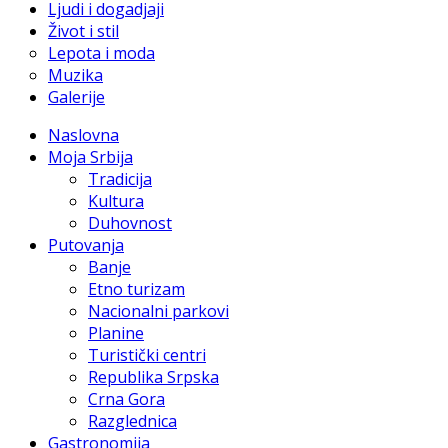
Ljudi i dogadjaji
Život i stil
Lepota i moda
Muzika
Galerije
Naslovna
Moja Srbija
Tradicija
Kultura
Duhovnost
Putovanja
Banje
Etno turizam
Nacionalni parkovi
Planine
Turistički centri
Republika Srpska
Crna Gora
Razglednica
Gastronomija