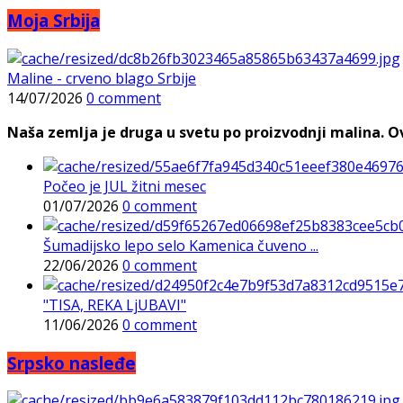
Moja Srbija
Maline - crveno blago Srbije
14/07/2026
0 comment
Naša zemlja je druga u svetu po proizvodnji malina. Ovi
Počeo je JUL žitni mesec
01/07/2026
0 comment
Šumadijsko lepo selo Kamenica čuveno ...
22/06/2026
0 comment
"TISA, REKA LjUBAVI"
11/06/2026
0 comment
Srpsko nasleđe