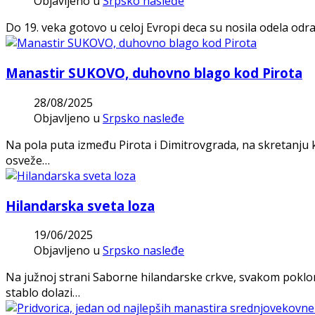
Objavljeno u
Srpsko nasleđe
Do 19. veka gotovo u celoj Evropi deca su nosila odela odra
Manastir SUKOVO, duhovno blago kod Pirota
28/08/2025
Objavljeno u
Srpsko nasleđe
Na pola puta između Pirota i Dimitrovgrada, na skretanju 
osveže…
Hilandarska sveta loza
19/06/2025
Objavljeno u
Srpsko nasleđe
Na južnoj strani Saborne hilandarske crkve, svakom pokloni
stablo dolazi…