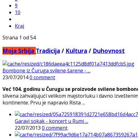
9
10
Kraj
Strana 1 od 54
Moja Srbija
Tradicija
/
Kultura
/
Duhovnost
Bombone iz Čuruga svilene,šarene - ...
23/07/2014
0 comment
Već 104. godinu u Čurugu se proizvode svilene bombone.
slivena zahvaljujući velikom majstorluku i davno izvešten
kontinente. Prvu je napravio Rista ...
Garavi sokak - koncert u Rumi ...
22/07/2013
0 comment