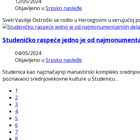
12/05/2024
Objavljeno u
Srpsko nasleđe
Sveti Vasilije Ostroški se rodio u Hercegovini u verujućoj 
Studeničko raspeće jedno je od najmonumentaln
04/05/2024
Objavljeno u
Srpsko nasleđe
Studenica kao najznačajniji manastirski kompleks srednjove
poznavaoci srednjovekovne kulture u Studenicu…
1
2
3
4
5
6
7
8