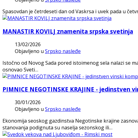
Spasovdan je četrdeseti dan od Vaskrsa i uvek pada u četvrta
MANASTIR KOVILJ znamenita srpska svetinja
13/02/2026
Objavljeno u
Srpsko nasleđe
Istočno od Novog Sada pored istoimenog sela nalazi se man
osnovao Sveti…
PIMNICE NEGOTINSKE KRAJINE - jedinstven vi
30/01/2026
Objavljeno u
Srpsko nasleđe
Ekonomija seoskog gazdinstva Negotinske krajine zasnovan
stanovanja podignuta su naselja sezonskog ili…