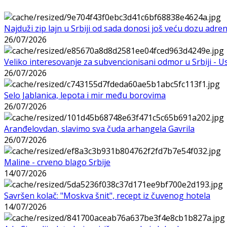
Najduži zip lajn u Srbiji od sada donosi još veću dozu adre
26/07/2026
Veliko interesovanje za subvencionisani odmor u Srbiji - 
26/07/2026
Selo Jablanica, lepota i mir među borovima
26/07/2026
Aranđelovdan, slavimo sva čuda arhangela Gavrila
26/07/2026
Maline - crveno blago Srbije
14/07/2026
Savršen kolač: "Moskva šnit", recept iz čuvenog hotela
14/07/2026