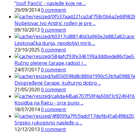
"Josif Pančić - nasleđe koje ne ...
29/09/2014
0 comment
Nobelovac Ivo Andrić rođen je pre ...
09/10/2013
0 comment
Leskovačka dunja, neodoljivi miris ...
23/10/2025
0 comment
Ručno pletene čarape,radost i ...
24/07/2017
0 comment
Dvopređene čarape, kulturno dobro ...
21/05/2020
0 comment
Kosidba na Rajcu - srce puno ...
18/07/2014
0 comment
Srpsko rukopisno nasleđe u ...
12/12/2013
0 comment