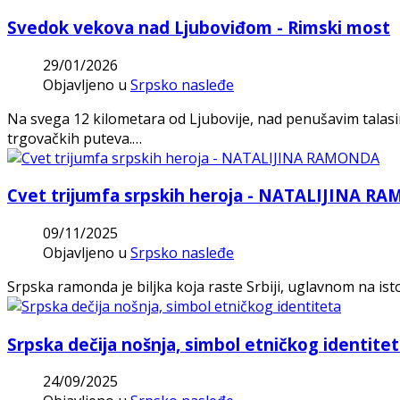
Svedok vekova nad Ljuboviđom - Rimski most
29/01/2026
Objavljeno u
Srpsko nasleđe
Na svega 12 kilometara od Ljubovije, nad penušavim talas
trgovačkih puteva.…
Cvet trijumfa srpskih heroja - NATALIJINA 
09/11/2025
Objavljeno u
Srpsko nasleđe
Srpska ramonda je biljka koja raste Srbiji, uglavnom na istoku
Srpska dečija nošnja, simbol etničkog identite
24/09/2025