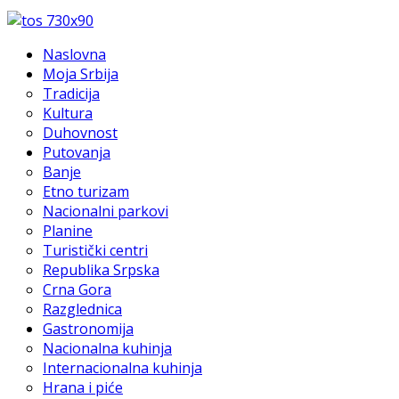
Naslovna
Moja Srbija
Tradicija
Kultura
Duhovnost
Putovanja
Banje
Etno turizam
Nacionalni parkovi
Planine
Turistički centri
Republika Srpska
Crna Gora
Razglednica
Gastronomija
Nacionalna kuhinja
Internacionalna kuhinja
Hrana i piće