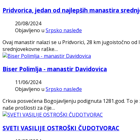
Pridvorica, jedan od najlepših manastira sred
20/08/2024
Objavljeno u
Srpsko nasleđe
Ovaj manastir nalazi se u Pridvorici, 28 km jugoistočno od 
srednjovekovne raške…
Biser Polimlja - manastir Davidovica
11/06/2024
Objavljeno u
Srpsko nasleđe
Crkva posvećena Bogojavljenju podignuta 1281.god. To je
naše prošlosti za čije…
SVETI VASILIJE OSTROŠKI ČUDOTVORAC