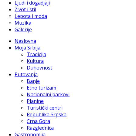
Ljudi i dogadjaji
Život i stil
Lepota i moda
Muzika
Galerije
Naslovna
Moja Srbija
Tradicija
Kultura
Duhovnost
Putovanja
Banje
Etno turizam
Nacionalni parkovi
Planine
Turistički centri
Republika Srpska
Crna Gora
Razglednica
Gastronomija