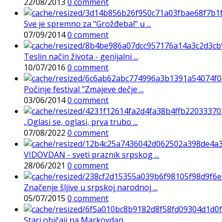
22/08/2013
0 comment
Sve je spremno za "Grožđebal" u ...
07/09/2014
0 comment
Teslin način života - genijalni ...
10/07/2016
0 comment
Počinje festival "Zmajeve dečje ...
03/06/2014
0 comment
„Oglasi se, oglasi, prva trubo ...
07/08/2022
0 comment
VIDOVDAN - sveti praznik srpskog ...
28/06/2021
0 comment
Značenje šljive u srpskoj narodnoj ...
05/07/2015
0 comment
Stari običaji na Markovdan