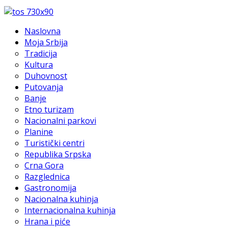
Naslovna
Moja Srbija
Tradicija
Kultura
Duhovnost
Putovanja
Banje
Etno turizam
Nacionalni parkovi
Planine
Turistički centri
Republika Srpska
Crna Gora
Razglednica
Gastronomija
Nacionalna kuhinja
Internacionalna kuhinja
Hrana i piće