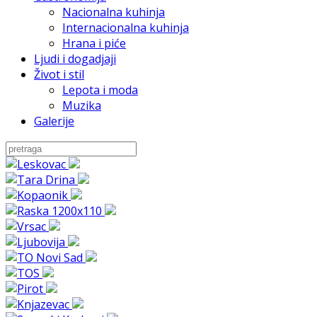
Nacionalna kuhinja
Internacionalna kuhinja
Hrana i piće
Ljudi i dogadjaji
Život i stil
Lepota i moda
Muzika
Galerije