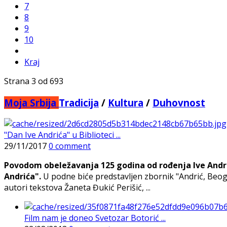
7
8
9
10
Kraj
Strana 3 od 693
Moja Srbija
Tradicija
/
Kultura
/
Duhovnost
"Dan Ive Andrića" u Biblioteci ...
29/11/2017
0 comment
Povodom obeležavanja 125 godina od rođenja Ive Andri
Andrića".
U podne biće predstavljen zbornik "Andrić, Beog
autori tekstova Žaneta Đukić Perišić, ...
Film nam je doneo Svetozar Botorić ...