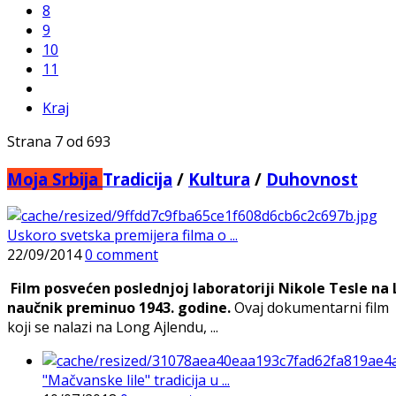
8
9
10
11
Kraj
Strana 7 od 693
Moja Srbija
Tradicija
/
Kultura
/
Duhovnost
Uskoro svetska premijera filma o ...
22/09/2014
0 comment
Film posvećen poslednjoj laboratoriji Nikole Tesle na 
naučnik preminuo 1943. godine.
Ovaj dokumentarni film p
koji se nalazi na Long Ajlendu, ...
"Mačvanske lile" tradicija u ...