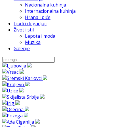
Nacionalna kuhinja
Internacionalna kuhinja
Hrana i piće
Ljudi i dogadjaji
Život i stil
Lepota i moda
Muzika
Galerije