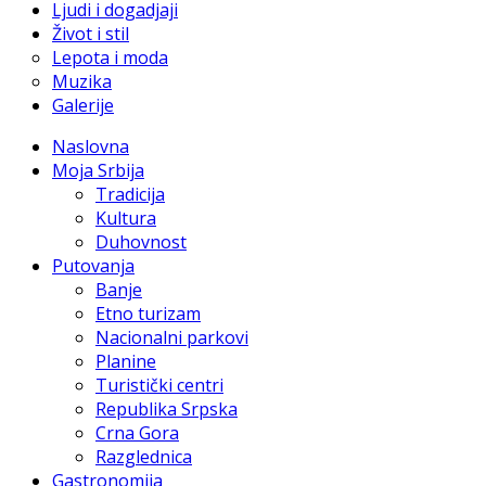
Ljudi i dogadjaji
Život i stil
Lepota i moda
Muzika
Galerije
Naslovna
Moja Srbija
Tradicija
Kultura
Duhovnost
Putovanja
Banje
Etno turizam
Nacionalni parkovi
Planine
Turistički centri
Republika Srpska
Crna Gora
Razglednica
Gastronomija