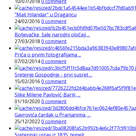
10/07/2018
0 comment
"Mali Hilandar" u Dragancu
24/02/2016
0 comment
Boljevačke, šale narodni običaji ...
27/03/2018
0 comment
Priča o prvim fotografijama ...
07/02/2014
0 comment
Sretenje Gospodnje - prvi susret ...
15/02/2016
0 comment
Slike Milene Pavlović-Barili, ...
01/10/2020
0 comment
Gavrovića čardak u Pranjanima, ...
25/12/2022
0 comment
Sretenjski ustav iz 1835. temelj ...