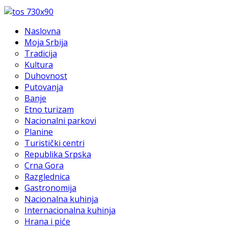
Naslovna
Moja Srbija
Tradicija
Kultura
Duhovnost
Putovanja
Banje
Etno turizam
Nacionalni parkovi
Planine
Turistički centri
Republika Srpska
Crna Gora
Razglednica
Gastronomija
Nacionalna kuhinja
Internacionalna kuhinja
Hrana i piće