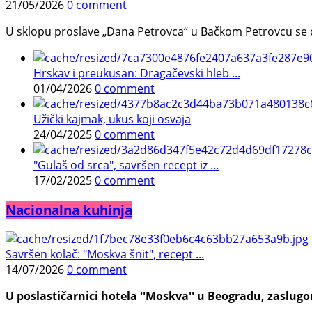
21/05/2026
0 comment
U sklopu proslave „Dana Petrovca“ u Bačkom Petrovcu se održa
Hrskav i preukusan: Dragačevski hleb ...
01/04/2026
0 comment
Užički kajmak, ukus koji osvaja
24/04/2025
0 comment
"Gulaš od srca", savršen recept iz ...
17/02/2025
0 comment
Nacionalna kuhinja
Savršen kolač: "Moskva šnit", recept ...
14/07/2026
0 comment
U poslastičarnici hotela ''Moskva'' u Beogradu, zaslugom