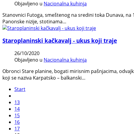
Objavljeno u
Nacionalna kuhinja
Stanovnici Futoga, smeštenog nа sredini toka Dunаvа, na 
Panonske nizije, stotinama…
Staroplaninski kačkavalj - ukus koji traje
26/10/2020
Objavljeno u
Nacionalna kuhinja
Obronci Stare planine, bogati mirisnim pašnjacima, odvaj
koji se naziva Karpatsko – balkanski…
Start
13
14
15
16
17