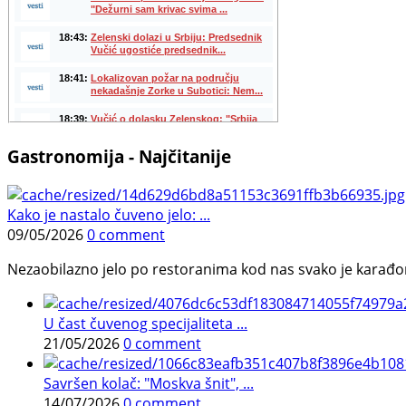
Gastronomija - Najčitanije
Kako je nastalo čuveno jelo: ...
09/05/2026
0 comment
Nezaobilazno jelo po restoranima kod nas svako je karađorš
U čast čuvenog specijaliteta ...
21/05/2026
0 comment
Savršen kolač: "Moskva šnit", ...
14/07/2026
0 comment