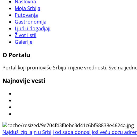
Naslovna
Moja Srbija
Putovanja
Gastronomija
Ljudi i dogadjaji
Život i stil
Galerije
O Portalu
Portal koji promoviše Srbiju i njene vrednosti. Sve na jedno
Najnovije vesti
Najduži zip lajn u Srbiji od sada donosi još veću dozu adre