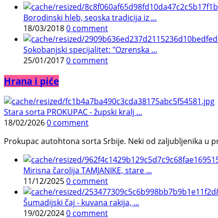
Borodinski hleb, seoska tradicija iz ...
18/03/2018
0 comment
Sokobanjski specijalitet: "Ozrenska ...
25/01/2017
0 comment
Hrana i piće
Stara sorta PROKUPAC - župski kralj ...
18/02/2026
0 comment
Prokupac autohtona sorta Srbije. Neki od zaljubljenika u pr
Mirisna čarolija TAMJANIKE, stare ...
11/12/2025
0 comment
Šumadijski čaj - kuvana rakija, ...
19/02/2024
0 comment