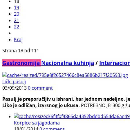
18
19
20
21
22
Kraj
Strana 18 od 111
Gastronomija
Nacionalna kuhinja
/
Internacio
Lički pasulj
03/09/2013
0 comment
Pasulj je preporučljiv u ishrani, bar jednom nedeljno, je
Like je odličan, izvrsnog je ukusa.
POTREBNO JE: 300 g žuto
Korpice sa jagodama
18/01/2014
0 comment