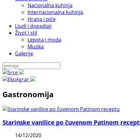
Nacionalna kuhinja
Internacionalna kuhinja
Hrana i piće
Ljudi i dogadjaji
Život i stil
Lepota i moda
Muzika
Galerije
Gastronomija
Starinske vanilice po čuvenom Patinom recept
14/12/2020