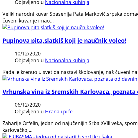
Objavljeno u
Nacionalna kuhinja
Veliki narodni kuvar Spasenija Pata Marković,srpska domać
čuveni kuvar je imao…
Pupinova pita,slatkiš koji je naučnik voleo!
10/12/2020
Objavljeno u
Nacionalna kuhinja
Kada je krenuo u svet da nastavi školovanje, naš čuveni na
Vrhunska vina iz Sremskih Karlovaca, poznata
06/12/2020
Objavljeno u
Hrana i piće
Zaharije Orfelin, jedan od najučenijih Srba XVIII veka, s
karlovačko,…