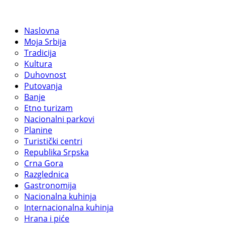
Naslovna
Moja Srbija
Tradicija
Kultura
Duhovnost
Putovanja
Banje
Etno turizam
Nacionalni parkovi
Planine
Turistički centri
Republika Srpska
Crna Gora
Razglednica
Gastronomija
Nacionalna kuhinja
Internacionalna kuhinja
Hrana i piće