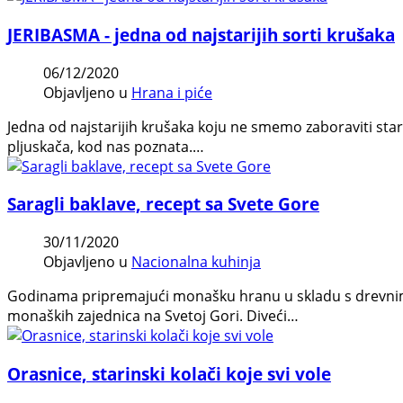
JERIBASMA - jedna od najstarijih sorti krušaka
06/12/2020
Objavljeno u
Hrana i piće
Jedna od najstarijih krušaka koju ne smemo zaboraviti sta
pljuskača, kod nas poznata.…
Saragli baklave, recept sa Svete Gore
30/11/2020
Objavljeno u
Nacionalna kuhinja
Godinama pripremajući monašku hranu u skladu s drevnim 
monaških zajednica na Svetoj Gori. Diveći…
Orasnice, starinski kolači koje svi vole