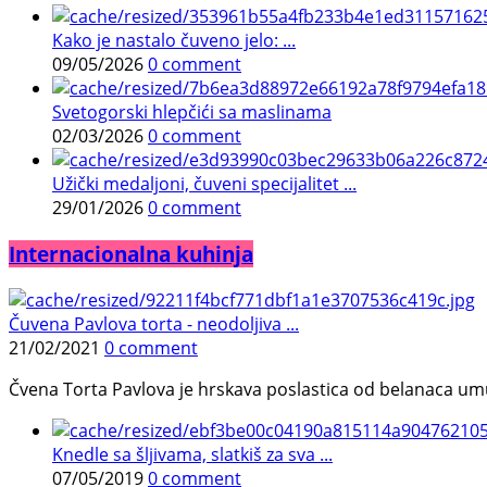
Kako je nastalo čuveno jelo: ...
09/05/2026
0 comment
Svetogorski hlepčići sa maslinama
02/03/2026
0 comment
Užički medaljoni, čuveni specijalitet ...
29/01/2026
0 comment
Internacionalna kuhinja
Čuvena Pavlova torta - neodoljiva ...
21/02/2021
0 comment
Čvena Torta Pavlova je hrskava poslastica od belanaca umuć
Knedle sa šljivama, slatkiš za sva ...
07/05/2019
0 comment