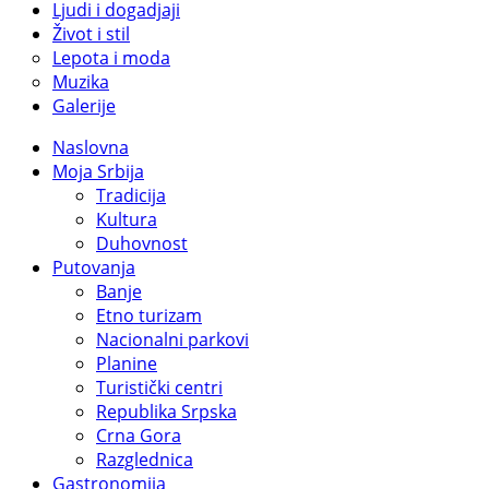
Ljudi i dogadjaji
Život i stil
Lepota i moda
Muzika
Galerije
Naslovna
Moja Srbija
Tradicija
Kultura
Duhovnost
Putovanja
Banje
Etno turizam
Nacionalni parkovi
Planine
Turistički centri
Republika Srpska
Crna Gora
Razglednica
Gastronomija