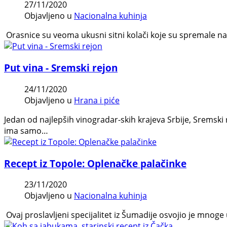
27/11/2020
Objavljeno u
Nacionalna kuhinja
Orasnice su veoma ukusni sitni kolači koje su spremale na
Put vina - Sremski rejon
24/11/2020
Objavljeno u
Hrana i piće
Jedan od najlepših vinogradar-skih krajeva Srbije, Sremski
ima samo…
Recept iz Topole: Oplenačke palačinke
23/11/2020
Objavljeno u
Nacionalna kuhinja
Ovaj proslavljeni specijalitet iz Šumadije osvojio je mnoge 