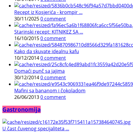
Recept iz Kosjerića - krompir ...
30/11/2025
0 comment
Starinski recept: KITNIKEZ SA ...
16/10/2015
0 comment
Kako da skuvate idealnu kafu
10/12/2014
0 comment
Domaći punč sa jajima
30/12/2014
0 comment
Mafini sa bananom i čokoladom
26/06/2013
0 comment
Gastronomija
U čast čuvenog specijaliteta ...