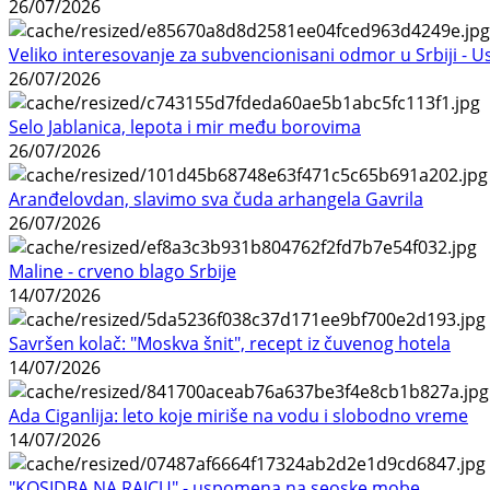
26/07/2026
Veliko interesovanje za subvencionisani odmor u Srbiji - 
26/07/2026
Selo Jablanica, lepota i mir među borovima
26/07/2026
Aranđelovdan, slavimo sva čuda arhangela Gavrila
26/07/2026
Maline - crveno blago Srbije
14/07/2026
Savršen kolač: "Moskva šnit", recept iz čuvenog hotela
14/07/2026
Ada Ciganlija: leto koje miriše na vodu i slobodno vreme
14/07/2026
"KOSIDBA NA RAJCU" - uspomena na seoske mobe