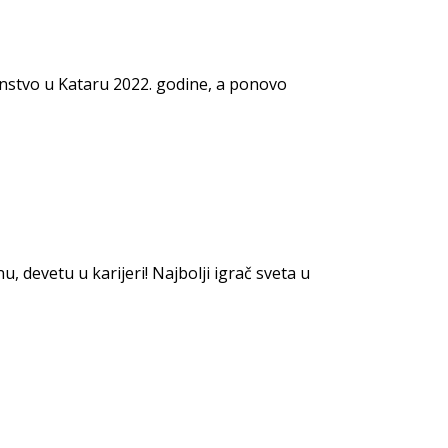
venstvo u Kataru 2022. godine, a ponovo
 devetu u karijeri! Najbolji igrač sveta u