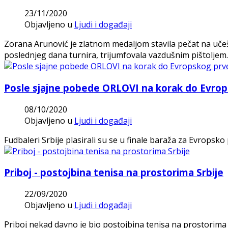
23/11/2020
Objavljeno u
Ljudi i događaji
Zorana Arunović je zlatnom medaljom stavila pečat na uč
poslednjeg dana turnira, trijumfovala vazdušnim pištolje
Posle sjajne pobede ORLOVI na korak do Evro
08/10/2020
Objavljeno u
Ljudi i događaji
Fudbaleri Srbije plasirali su se u finale baraža za Evropsk
Priboj - postojbina tenisa na prostorima Srbije
22/09/2020
Objavljeno u
Ljudi i događaji
Priboj nekad davno je bio postojbina tenisa na prostorima Srb