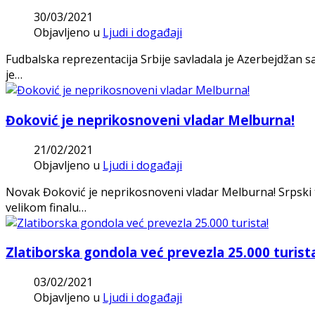
30/03/2021
Objavljeno u
Ljudi i događaji
Fudbalska reprezentacija Srbije savladala je Azerbejdžan sa
je…
Đoković je neprikosnoveni vladar Melburna!
21/02/2021
Objavljeno u
Ljudi i događaji
Novak Đoković je neprikosnoveni vladar Melburna! Srpski ten
velikom finalu…
Zlatiborska gondola već prevezla 25.000 turist
03/02/2021
Objavljeno u
Ljudi i događaji