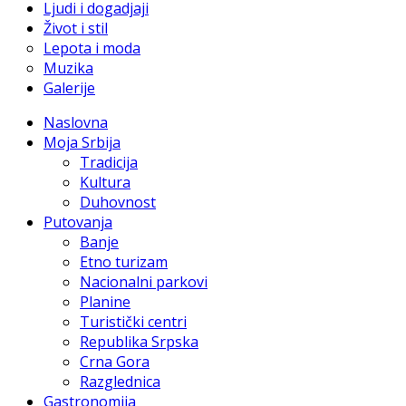
Ljudi i dogadjaji
Život i stil
Lepota i moda
Muzika
Galerije
Naslovna
Moja Srbija
Tradicija
Kultura
Duhovnost
Putovanja
Banje
Etno turizam
Nacionalni parkovi
Planine
Turistički centri
Republika Srpska
Crna Gora
Razglednica
Gastronomija