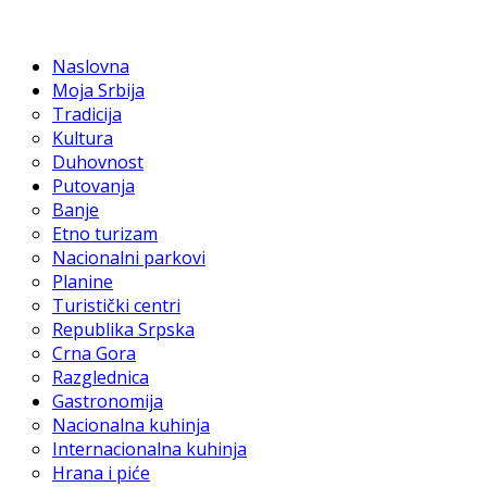
Naslovna
Moja Srbija
Tradicija
Kultura
Duhovnost
Putovanja
Banje
Etno turizam
Nacionalni parkovi
Planine
Turistički centri
Republika Srpska
Crna Gora
Razglednica
Gastronomija
Nacionalna kuhinja
Internacionalna kuhinja
Hrana i piće