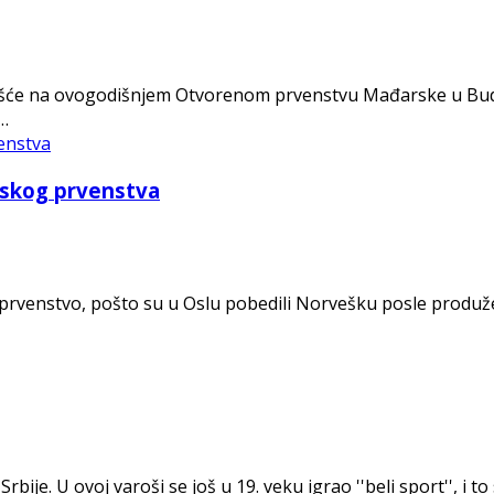
ešće na ovogodišnjem Otvorenom prvenstvu Mađarske u Budi
m…
pskog prvenstva
o prvenstvo, pošto su u Oslu pobedili Norvešku posle produže
ije. U ovoj varoši se još u 19. veku igrao ''beli sport'', i t