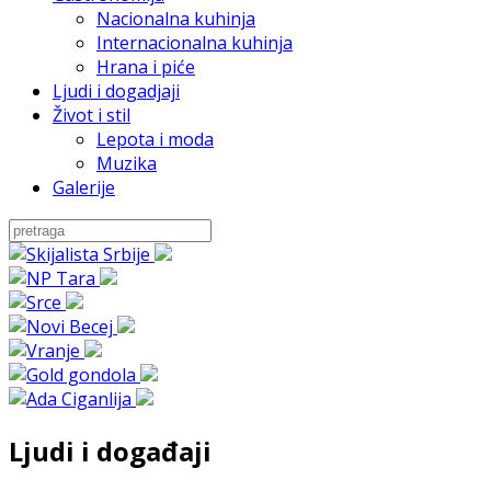
Nacionalna kuhinja
Internacionalna kuhinja
Hrana i piće
Ljudi i dogadjaji
Život i stil
Lepota i moda
Muzika
Galerije
Ljudi i događaji