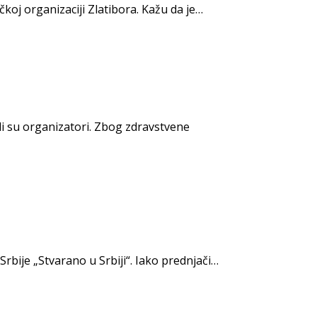
oj organizaciji Zlatibora. Kažu da je…
li su organizatori. Zbog zdravstvene
rbije „Stvarano u Srbiji“. Iako prednjači…