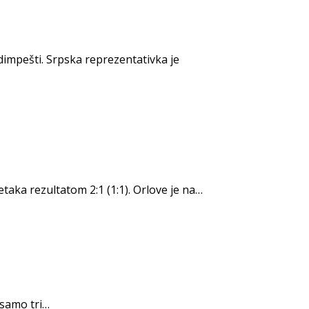
mpešti. Srpska reprezentativka je
taka rezultatom 2:1 (1:1). Orlove je na…
o samo tri…