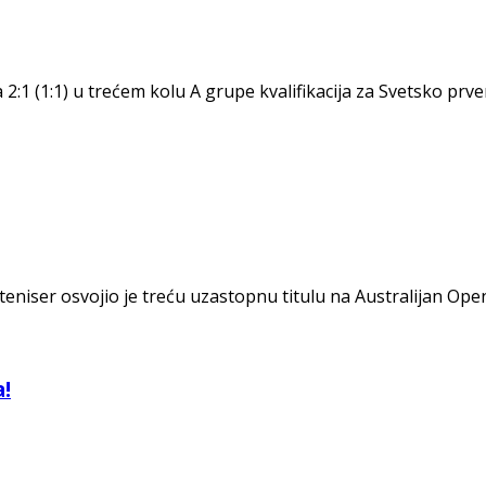
 2:1 (1:1) u trećem kolu A grupe kvalifikacija za Svetsko pr
iser osvojio je treću uzastopnu titulu na Australijan Openu,
a!