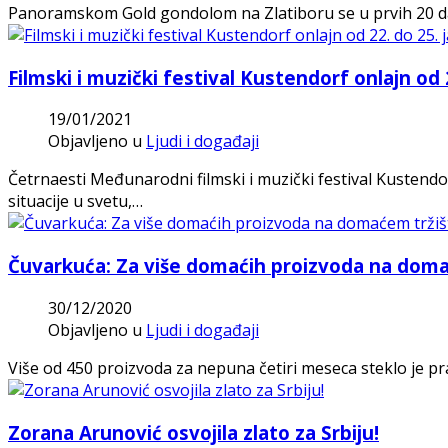
Panoramskom Gold gondolom na Zlatiboru se u prvih 20 dana 
Filmski i muzički festival Kustendorf onlajn od 
19/01/2021
Objavljeno u
Ljudi i događaji
Četrnaesti Međunarodni filmski i muzički festival Kustendo
situacije u svetu,…
Čuvarkuća: Za više domaćih proizvoda na doma
30/12/2020
Objavljeno u
Ljudi i događaji
Više od 450 proizvoda za nepuna četiri meseca steklo je pr
Zorana Arunović osvojila zlato za Srbiju!