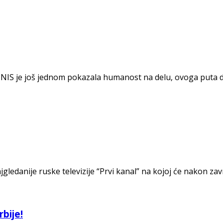
 NIS je još jednom pokazala humanost na delu, ovoga puta d
jgledanije ruske televizije “Prvi kanal” na kojoj će nakon z
bije!