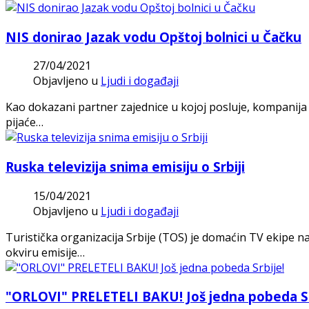
NIS donirao Jazak vodu Opštoj bolnici u Čačku
27/04/2021
Objavljeno u
Ljudi i događaji
Kao dokazani partner zajednice u kojoj posluje, kompanija
pijaće…
Ruska televizija snima emisiju o Srbiji
15/04/2021
Objavljeno u
Ljudi i događaji
Turistička organizacija Srbije (TOS) je domaćin TV ekipe na
okviru emisije…
"ORLOVI" PRELETELI BAKU! Još jedna pobeda Sr