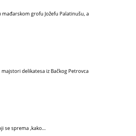
u mađarskom grofu Jožefu Palatinušu, a
u majstori delikatesa iz Bačkog Petrovca
 koji se sprema ,kako…