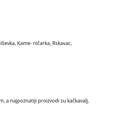
Niševka, Kame- ničarka, Rskavac,
, a najpoznatiji proizvodi su kačkavalj,