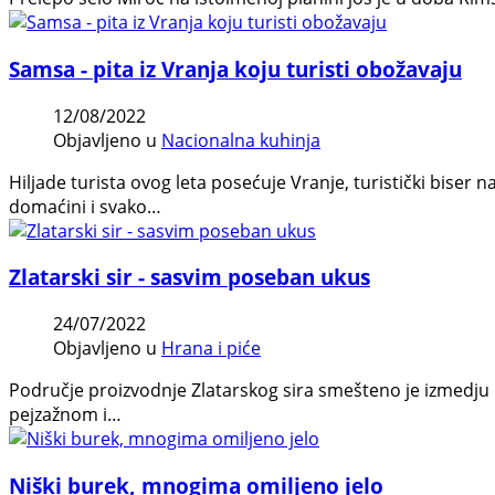
Samsa - pita iz Vranja koju turisti obožavaju
12/08/2022
Objavljeno u
Nacionalna kuhinja
Hiljade turista ovog leta posećuje Vranje, turistički biser 
domaćini i svako…
Zlatarski sir - sasvim poseban ukus
24/07/2022
Objavljeno u
Hrana i piće
Područje proizvodnje Zlatarskog sira smešteno je izmedju re
pejzažnom i…
Niški burek, mnogima omiljeno jelo