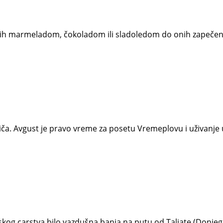
jenih marmeladom, čokoladom ili sladoledom do onih zapečen
iča. Avgust je pravo vreme za posetu Vremeplovu i uživanje u
mskog carstva bilo vazdušna banja na putu od Taliate (Donje