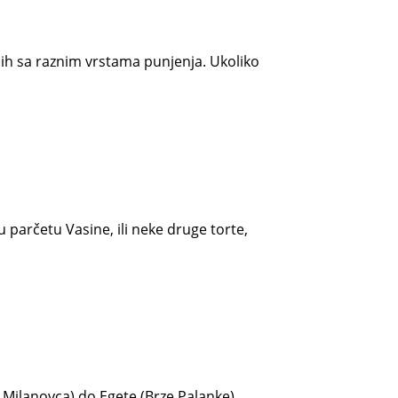
ih sa raznim vrstama punjenja. Ukoliko
 parčetu Vasine, ili neke druge torte,
g Milanovca) do Egete (Brze Palanke).…