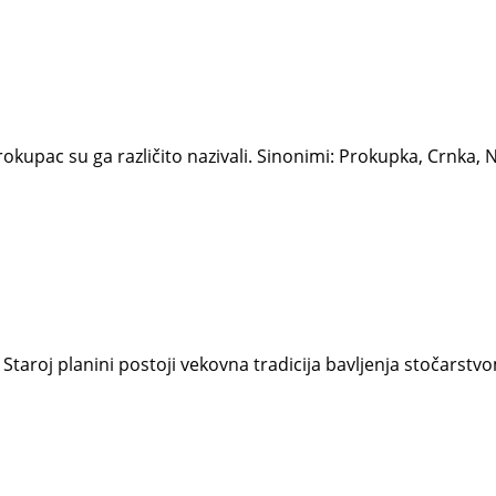
okupac su ga različito nazivali. Sinonimi: Prokupka, Crnka, 
taroj planini postoji vekovna tradicija bavljenja stočarstvom