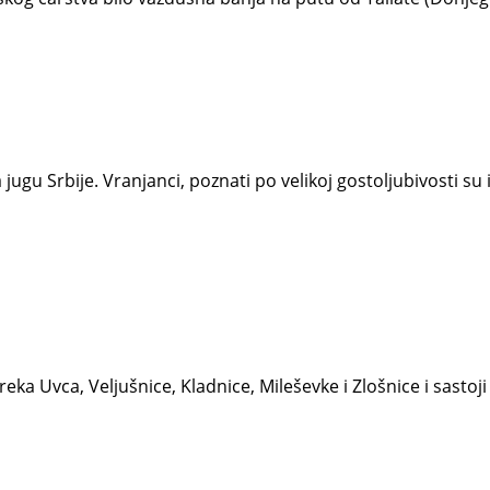
na jugu Srbije. Vranjanci, poznati po velikoj gostoljubivosti 
ka Uvca, Veljušnice, Kladnice, Mileševke i Zlošnice i sastoj