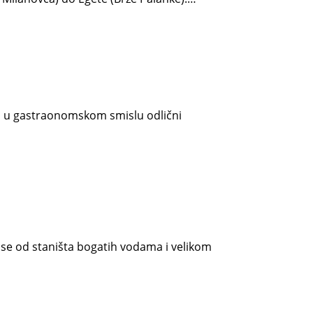
su i u gastraonomskom smislu odlični
i se od staništa bogatih vodama i velikom