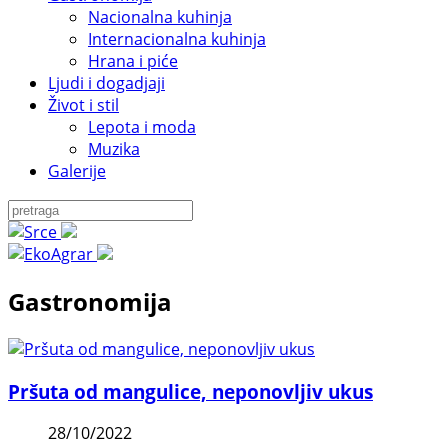
Nacionalna kuhinja
Internacionalna kuhinja
Hrana i piće
Ljudi i dogadjaji
Život i stil
Lepota i moda
Muzika
Galerije
Gastronomija
Pršuta od mangulice, neponovljiv ukus
28/10/2022