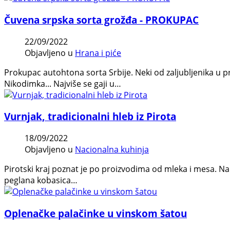
Čuvena srpska sorta grožđa - PROKUPAC
22/09/2022
Objavljeno u
Hrana i piće
Prokupac autohtona sorta Srbije. Neki od zaljubljenika u pr
Nikodimka... Najviše se gaji u…
Vurnjak, tradicionalni hleb iz Pirota
18/09/2022
Objavljeno u
Nacionalna kuhinja
Pirotski kraj poznat je po proizvodima od mleka i mesa. Na S
peglana kobasica…
Oplenačke palačinke u vinskom šatou