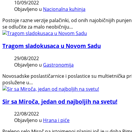
10/09/2022
Objavljeno u
Nacionalna kuhinja
Postoje razne verzije palačinki, od onih najobičnijih pun
se odlučite za malo neobičniju…
Tragom sladokusaca u Novom Sadu
29/08/2022
Objavljeno u
Gastronomija
Novosadske poslastičarnice i poslastice su multietnička pr
poslužene u…
Sir sa Miroča, jedan od najboljih na svetu!
22/08/2022
Objavljeno u
Hrana i piće
Prelepo selo Miroč na istoimenoj planini još je u doba Ri