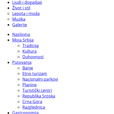
Ljudi i dogadjaji
Život i stil
Lepota i moda
Muzika
Galerije
Naslovna
Moja Srbija
Tradicija
Kultura
Duhovnost
Putovanja
Banje
Etno turizam
Nacionalni parkovi
Planine
Turistički centri
Republika Srpska
Crna Gora
Razglednica
Gastronomija