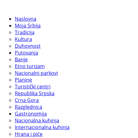
Naslovna
Moja Srbija
Tradicija
Kultura
Duhovnost
Putovanja
Banje
Etno turizam
Nacionalni parkovi
Planine
Turistički centri
Republika Srpska
Crna Gora
Razglednica
Gastronomija
Nacionalna kuhinja
Internacionalna kuhinja
Hrana i piće