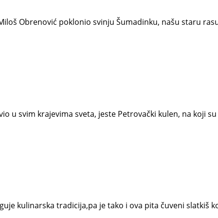
 Miloš Obrenović poklonio svinju Šumadinku, našu staru ras
io u svim krajevima sveta, jeste Petrovački kulen, na koji s
neguje kulinarska tradicija,pa je tako i ova pita čuveni slatkiš