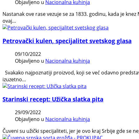
Objavljeno u
Nacionalna kuhinja
Nastanak ove rase vezuje se za 1833. godinu, kada je knez
ovaj…
Petrovački kulen, specijalitet svetskog glasa
09/10/2022
Objavljeno u
Nacionalna kuhinja
Svakako najpoznatiji proizvod, koji se već odavno predstav
izuzetno…
Starinski recept: Užička slatka pita
29/09/2022
Objavljeno u
Nacionalna kuhinja
Čuveni su užički specijaliteti, jer je ovo kraj Srbije gde se 