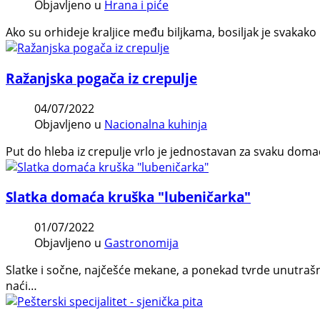
Objavljeno u
Hrana i piće
Ako su orhideje kraljice među biljkama, bosiljak je svakako
Ražanjska pogača iz crepulje
04/07/2022
Objavljeno u
Nacionalna kuhinja
Put do hleba iz crepulje vrlo je jednostavan za svaku dom
Slatka domaća kruška "lubeničarka"
01/07/2022
Objavljeno u
Gastronomija
Slatke i sočne, najčešće mekane, a ponekad tvrde unutrašn
naći…