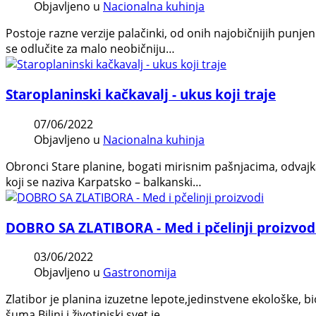
Objavljeno u
Nacionalna kuhinja
Postoje razne verzije palačinki, od onih najobičnijih pun
se odlučite za malo neobičniju…
Staroplaninski kačkavalj - ukus koji traje
07/06/2022
Objavljeno u
Nacionalna kuhinja
Obronci Stare planine, bogati mirisnim pašnjacima, odvaj
koji se naziva Karpatsko – balkanski…
DOBRO SA ZLATIBORA - Med i pčelinji proizvod
03/06/2022
Objavljeno u
Gastronomija
Zlatibor je planina izuzetne lepote,jedinstvene ekološke, bi
šuma.Biljni i životinjski svet je…