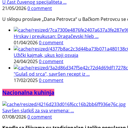
U čast čuvenog specijaliteta ...
21/05/2026
0 comment
U sklopu proslave „Dana Petrovca“ u Bačkom Petrovcu se održa
Hrskav i preukusan: Dragačevski hleb ...
01/04/2026
0 comment
Užički kajmak, ukus koji osvaja
24/04/2025
0 comment
"Gulaš od srca", savršen recept iz ...
17/02/2025
0 comment
Nacionalna kuhinja
Savršen slatkiš za sva vremena: ...
07/08/2026
0 comment
Knedle sa šljivama su tradicionalan i toliko populara