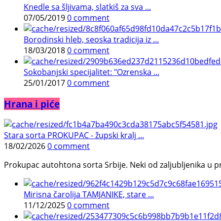
Knedle sa šljivama, slatkiš za sva ...
07/05/2019
0 comment
Borodinski hleb, seoska tradicija iz ...
18/03/2018
0 comment
Sokobanjski specijalitet: "Ozrenska ...
25/01/2017
0 comment
Hrana i piće
Stara sorta PROKUPAC - župski kralj ...
18/02/2026
0 comment
Prokupac autohtona sorta Srbije. Neki od zaljubljenika u pr
Mirisna čarolija TAMJANIKE, stare ...
11/12/2025
0 comment