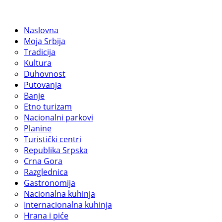
Naslovna
Moja Srbija
Tradicija
Kultura
Duhovnost
Putovanja
Banje
Etno turizam
Nacionalni parkovi
Planine
Turistički centri
Republika Srpska
Crna Gora
Razglednica
Gastronomija
Nacionalna kuhinja
Internacionalna kuhinja
Hrana i piće