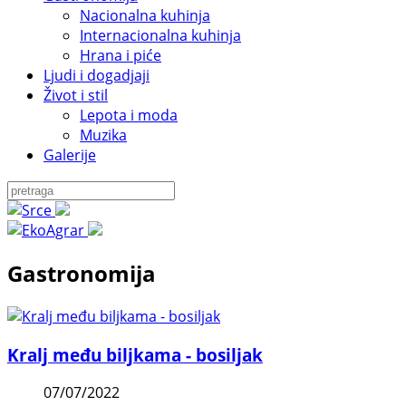
Nacionalna kuhinja
Internacionalna kuhinja
Hrana i piće
Ljudi i dogadjaji
Život i stil
Lepota i moda
Muzika
Galerije
Gastronomija
Kralj među biljkama - bosiljak
07/07/2022