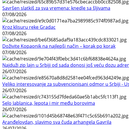
Savršen slatkiš za sva vremena: knedle sa šljivama
07/08/2026
Kroz klisuru reke Gradac
07/08/2026
Doživite Kopaonik na najlepši način – korak po korak
07/08/2026
Najduži zip lajn u Srbiji od sada donosi još veću dozu adre
26/07/2026
Veliko interesovanje za subvencionisani odmor u Srbiji - 
26/07/2026
Selo Jablanica, lepota i mir među borovima
26/07/2026
Aranđelovdan, slavimo sva čuda arhangela Gavrila
26/07/2026