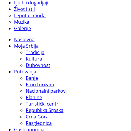
Ljudi i dogadjaji
Život i stil
Lepota i moda
Muzika
Galerije
Naslovna
Moja Srbija
Tradicija
Kultura
Duhovnost
Putovanja
Banje
Etno turizam
Nacionalni parkovi
Planine
Turistički centri
Republika Srpska
Crna Gora
Razglednica
Gastronomija