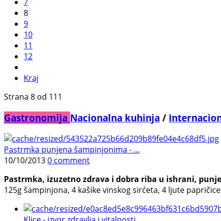
7
8
9
10
11
12
Kraj
Strana 8 od 111
Gastronomija
Nacionalna kuhinja
/
Internacio
Pastrmka punjena šampinjonima - ...
10/10/2013
0 comment
Pastrmka, izuzetno zdrava i dobra riba u ishrani, punj
125g šampinjona, 4 kašike vinskog sirćeta, 4 ljute papričic
Klice - izvor zdravlja i vitalnosti