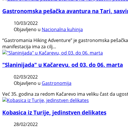
Gastronomska pešačka avantura na Tari, sasvi
10/03/2022
Objavljeno u
Nacionalna kuhinja
“Gastromania Hiking Adventure” je gastronomska pešačka a
manifestacija ima za cilj…
"Slaninijada" u Kačarevu, od 03. do 06. marta
02/03/2022
Objavljeno u
Gastronomija
Već 35. godinа za redom Kačarevo ima veliku čast da ugosti 
Kobasica iz Turije, jedinstven delikates
28/02/2022