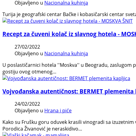
Objavljeno u
Nacionalna kuhinja
Turija je geografski centar Bačke i kobasičarski centar sveta
Recept za čuveni kolač iz slavnog hotela - MO
27/02/2022
Objavljeno u
Nacionalna kuhinja
U poslastičarnici hotela ''Moskva'' u Beogradu, zaslugom po
gostiju ovog otmenog…
Vojvođanska autentičnost: BERMET plemenita 
24/02/2022
Objavljeno u
Hrana i piće
Kako su Frušku goru oduvek krasili vinogradi sa izuzetnim 
Porodica Živanović je neraskidivo…