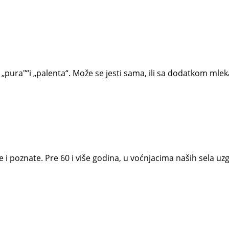
 „pura"“i „palenta“. Može se jesti sama, ili sa dodatkom mlek
e i poznate. Pre 60 i više godina, u voćnjacima naših sela u