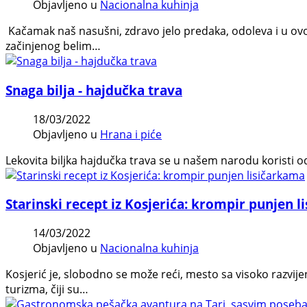
Objavljeno u
Nacionalna kuhinja
Kačamak naš nasušni, zdravo jelo predaka, odoleva i u ovo 
začinjenog belim…
Snaga bilja - hajdučka trava
18/03/2022
Objavljeno u
Hrana i piće
Lekovita biljka hajdučka trava se u našem narodu koristi o
Starinski recept iz Kosjerića: krompir punjen 
14/03/2022
Objavljeno u
Nacionalna kuhinja
Kosjerić je, slobodno se može reći, mesto sa visoko razvi
turizma, čiji su…