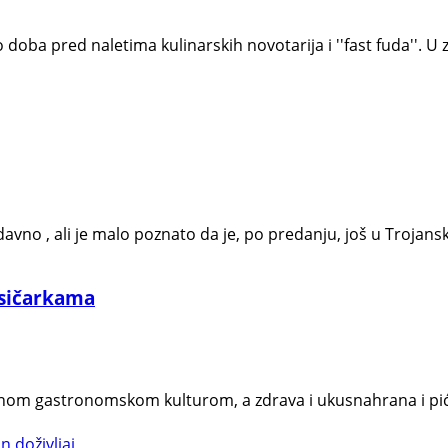
doba pred naletima kulinarskih novotarija i ''fast fuda''. U
davno , ali je malo poznato da je, po predanju, još u Trojan
lisičarkama
jenom gastronomskom kulturom, a zdrava i ukusnahrana i pić