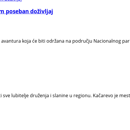
m poseban doživljaj
vantura koja će biti održana na području Nacionalnog park
sve lubitelje druženja i slanine u regionu. Kačarevo je mest