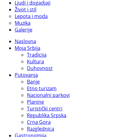
Ljudi i dogadjaji
Život i stil
Lepota i moda
Muzika
Galerije
Naslovna
Moja Srbija
Tradicija
Kultura
Duhovnost
Putovanja
Banje
Etno turizam
Nacionalni parkovi
Planine
Turistički centri
Republika Srpska
Crna Gora
Razglednica
Gastronomija