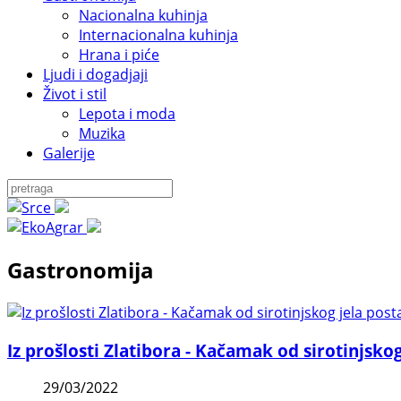
Nacionalna kuhinja
Internacionalna kuhinja
Hrana i piće
Ljudi i dogadjaji
Život i stil
Lepota i moda
Muzika
Galerije
Gastronomija
Iz prošlosti Zlatibora - Kačamak od sirotinjsko
29/03/2022