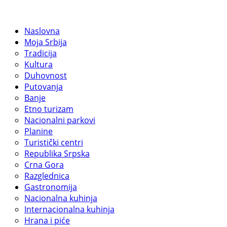
Naslovna
Moja Srbija
Tradicija
Kultura
Duhovnost
Putovanja
Banje
Etno turizam
Nacionalni parkovi
Planine
Turistički centri
Republika Srpska
Crna Gora
Razglednica
Gastronomija
Nacionalna kuhinja
Internacionalna kuhinja
Hrana i piće