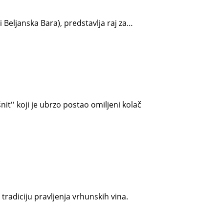
i Beljanska Bara), predstavlja raj za…
t'' koji je ubrzo postao omiljeni kolač
radiciju pravljenja vrhunskih vina.