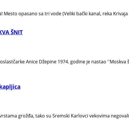
! Mesto opasano sa tri vode (Veliki bački kanal, reka Krivaja 
SKVA ŠNIT
slastčarke Anice Džepine 1974. godine je nastao ''Moskva šni
kapljica
vrstama grožđa, tako su Sremski Karlovci vekovima negovali t