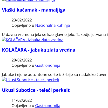
Vlaški kačamak - mamaljiga
23/02/2022
Objavljeno u
Nacionalna kuhinja
U davna vremena jela se kao glavno jelo. Takodje je zvana i
KOLAČARA - jabuka zlata vredna
20/02/2022
Objavljeno u
Gastronomija
Jabuke i njene autohtone sorte iz Srbije su nadaleko čuven
Ukusi Subotice - teleći perkelt
11/02/2022
Objavljeno u
Gastronomija