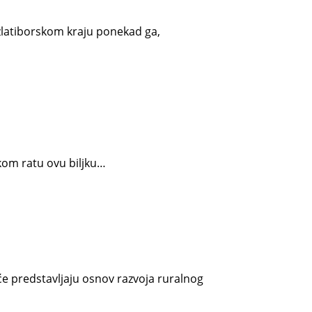
 zlatiborskom kraju ponekad ga,
skom ratu ovu biljku…
e predstavljaju osnov razvoja ruralnog