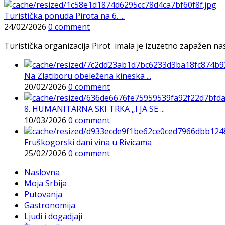
Turistička ponuda Pirota na 6. ...
24/02/2026
0 comment
Turistička organizacija Pirot imala je izuzetno zapažen n
Na Zlatiboru obeležena kineska ...
20/02/2026
0 comment
8. HUMANITARNA SKI TRKA „I JA SE ...
10/03/2026
0 comment
Fruškogorski dani vina u Rivicama
25/02/2026
0 comment
Naslovna
Moja Srbija
Putovanja
Gastronomija
Ljudi i dogadjaji