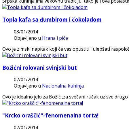
Srpska kuhinja ima vekovnu tradiciju, tako je i ova poslast
Topla kafa sa đumbirom i čokoladom
08/01/2014
Objavljeno u
Hrana i piće
Ovo je zimski napitak koji će vas opustiti i ulepšati raspolo
Božićni rolovani svinjski but
07/01/2014
Objavljeno u
Nacionalna kuhinja
Ovo je idealno jelo za Božić ,za svečani ručak uz sve drugo 
"Krcko oraščić"-fenomenalna torta!
07/01/2014