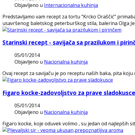
Objavljeno u
Internacionalna kuhinja
Predstavljamo vam recept za tortu "Krcko Oraščić" primabal
usavršenog baletskog peterburškog stila, balerina Olga J
Starinski recept - savijača sa prazilukom i piri
05/01/2014
Objavljeno u
Nacionalna kuhinja
Ovaj recept za savijaču je po receptu naših baka, pita koj
Figaro kocke-zadovoljstvo za prave sladokusc
05/01/2014
Objavljeno u
Nacionalna kuhinja
Figaro kocke, koje oduvek volimo , su jedan od najlepših s