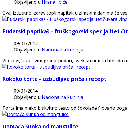
Objavljeno u
Hrana i piće
Ovaj izuzetno zdrav topli napitak u zimskim danima će vas 
Pudarski paprikaš - fruškogorski specijalitet č
09/01/2014
Objavljeno u
Nacionalna kuhinja
Vitezovi,čuvari vinograda-pudari, uvek su umeli i hteli da n
Rokoko torta - uzbudljiva priča i recept
09/01/2014
Objavljeno u
Nacionalna kuhinja
Torta ima meko biskvitno testo od čokolade filovano boga
Domaća šunka od mangulice