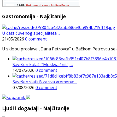
Gastronomija - Najčitanije
U čast čuvenog specijaliteta ...
21/05/2026
0 comment
U sklopu proslave „Dana Petrovca“ u Bačkom Petrovcu se održa
Savršen kolač: "Moskva šnit", ...
14/07/2026
0 comment
Savršen slatkiš za sva vremena: ...
07/08/2026
0 comment
Ljudi i događaji - Najčitanije