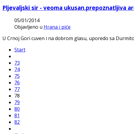
Pljevaljski sir - veoma ukusan,prepoznatljiva 
05/01/2014
Objavljeno u
Hrana i piće
U Crnoj Gori cuven i na dobrom glasu, uporedo sa Durmitorski
Start
73
74
75
76
77
78
79
80
81
82