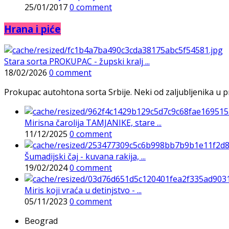
25/01/2017
0 comment
Hrana i piće
Stara sorta PROKUPAC - župski kralj ...
18/02/2026
0 comment
Prokupac autohtona sorta Srbije. Neki od zaljubljenika u pr
Mirisna čarolija TAMJANIKE, stare ...
11/12/2025
0 comment
Šumadijski čaj - kuvana rakija, ...
19/02/2024
0 comment
Miris koji vraća u detinjstvo - ...
05/11/2023
0 comment
Beograd