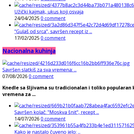
Užički kajmak, ukus koji osvaja
24/04/2025
0 comment
"Gulaš od srca", savršen recept iz ...
17/02/2025
0 comment
Nacionalna kuhinja
Savršen slatkiš za sva vremena: ...
07/08/2026
0 comment
Knedle sa šljivama su tradicionalan i toliko populara
vremena za ...
Savršen kolač: "Moskva šnit", recept ...
14/07/2026
0 comment
Kako je nastalo čuveno jelo: ...