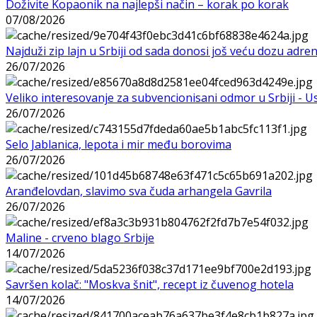
Doživite Kopaonik na najlepši način – korak po korak
07/08/2026
Najduži zip lajn u Srbiji od sada donosi još veću dozu adre
26/07/2026
Veliko interesovanje za subvencionisani odmor u Srbiji - 
26/07/2026
Selo Jablanica, lepota i mir među borovima
26/07/2026
Aranđelovdan, slavimo sva čuda arhangela Gavrila
26/07/2026
Maline - crveno blago Srbije
14/07/2026
Savršen kolač: "Moskva šnit", recept iz čuvenog hotela
14/07/2026