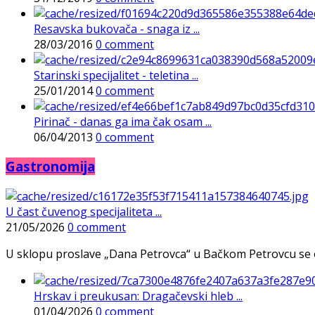
Resavska bukovača - snaga iz ...
28/03/2016
0 comment
Starinski specijalitet - teletina ...
25/01/2014
0 comment
Pirinač - danas ga ima čak osam ...
06/04/2013
0 comment
Gastronomija
U čast čuvenog specijaliteta ...
21/05/2026
0 comment
U sklopu proslave „Dana Petrovca“ u Bačkom Petrovcu se održa
Hrskav i preukusan: Dragačevski hleb ...
01/04/2026
0 comment