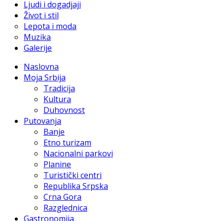
Ljudi i dogadjaji
Život i stil
Lepota i moda
Muzika
Galerije
Naslovna
Moja Srbija
Tradicija
Kultura
Duhovnost
Putovanja
Banje
Etno turizam
Nacionalni parkovi
Planine
Turistički centri
Republika Srpska
Crna Gora
Razglednica
Gastronomija