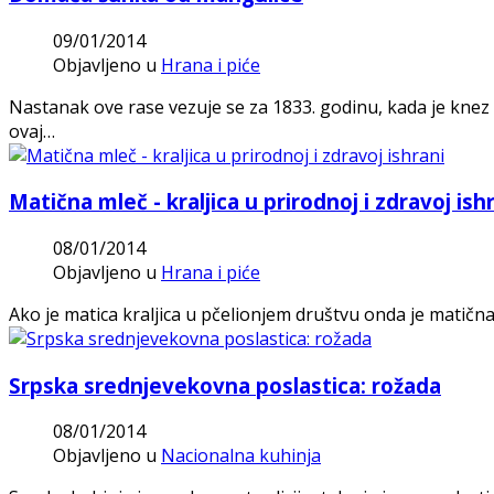
09/01/2014
Objavljeno u
Hrana i piće
Nastanak ove rase vezuje se za 1833. godinu, kada je kne
ovaj…
Matična mleč - kraljica u prirodnoj i zdravoj ish
08/01/2014
Objavljeno u
Hrana i piće
Ako je matica kraljica u pčelionjem društvu onda je matična
Srpska srednjevekovna poslastica: rožada
08/01/2014
Objavljeno u
Nacionalna kuhinja