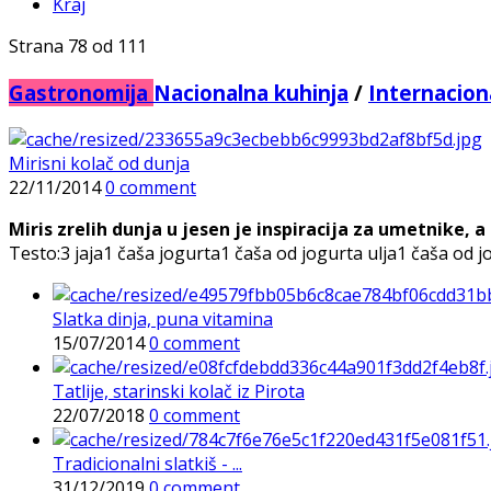
Kraj
Strana 78 od 111
Gastronomija
Nacionalna kuhinja
/
Internacion
Mirisni kolač od dunja
22/11/2014
0 comment
Miris zrelih dunja u jesen je inspiracija za umetnike, a
Testo:3 jaja1 čaša jogurta1 čaša od jogurta ulja1 čaša od j
Slatka dinja, puna vitamina
15/07/2014
0 comment
Tatlije, starinski kolač iz Pirota
22/07/2018
0 comment
Tradicionalni slatkiš - ...
31/12/2019
0 comment