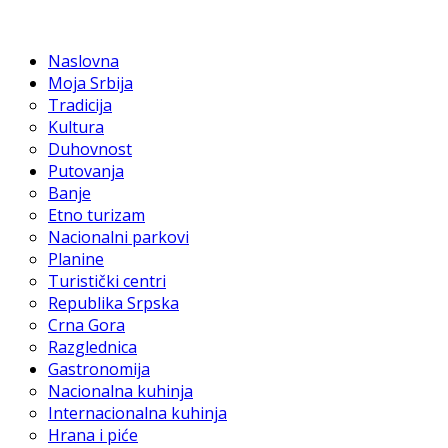
Naslovna
Moja Srbija
Tradicija
Kultura
Duhovnost
Putovanja
Banje
Etno turizam
Nacionalni parkovi
Planine
Turistički centri
Republika Srpska
Crna Gora
Razglednica
Gastronomija
Nacionalna kuhinja
Internacionalna kuhinja
Hrana i piće