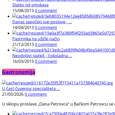
Slatko od smokava
15/08/2013
0 comment
Danas započeti sve poslove - ...
14/04/2013
0 comment
Pastrmka na užički način
21/12/2013
0 comment
Neodoljivi slatkiš - čokoladna ...
16/03/2015
0 comment
Gastronomija
U čast čuvenog specijaliteta ...
21/05/2026
0 comment
U sklopu proslave „Dana Petrovca“ u Bačkom Petrovcu se održa