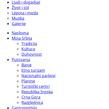
Ljudi i dogadjaji
Život i stil
Lepota i moda
Muzika
Galerije
Naslovna
Moja Srbija
Tradicija
Kultura
Duhovnost
Putovanja
Banje
Etno turizam
Nacionalni parkovi
Planine
Turistički centri
Republika Srpska
Crna Gora
Razglednica
Gastronomija