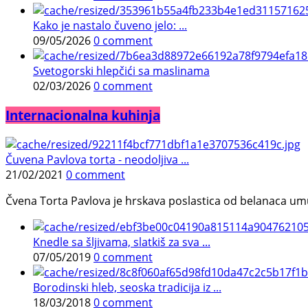
Kako je nastalo čuveno jelo: ...
09/05/2026
0 comment
Svetogorski hlepčići sa maslinama
02/03/2026
0 comment
Internacionalna kuhinja
Čuvena Pavlova torta - neodoljiva ...
21/02/2021
0 comment
Čvena Torta Pavlova je hrskava poslastica od belanaca umuć
Knedle sa šljivama, slatkiš za sva ...
07/05/2019
0 comment
Borodinski hleb, seoska tradicija iz ...
18/03/2018
0 comment