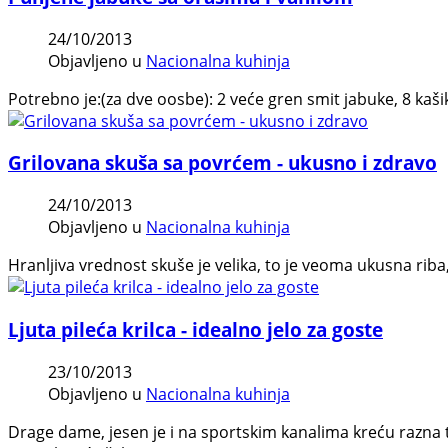
24/10/2013
Objavljeno u
Nacionalna kuhinja
Potrebno je:(za dve oosbe): 2 veće gren smit jabuke, 8 kaši
Grilovana skuša sa povrćem - ukusno i zdravo
24/10/2013
Objavljeno u
Nacionalna kuhinja
Hranljiva vrednost skuše je velika, to je veoma ukusna rib
Ljuta pileća krilca - idealno jelo za goste
23/10/2013
Objavljeno u
Nacionalna kuhinja
Drage dame, jesen je i na sportskim kanalima kreću razna 