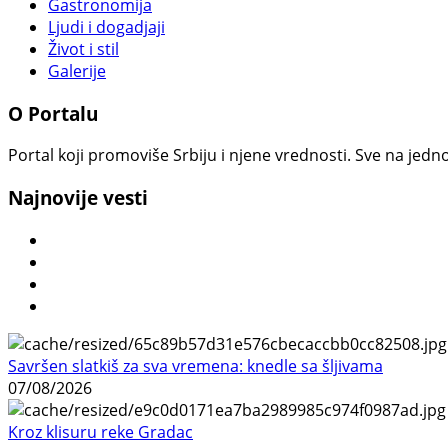
Gastronomija
Ljudi i dogadjaji
Život i stil
Galerije
O Portalu
Portal koji promoviše Srbiju i njene vrednosti. Sve na jedno
Najnovije vesti
Savršen slatkiš za sva vremena: knedle sa šljivama
07/08/2026
Kroz klisuru reke Gradac