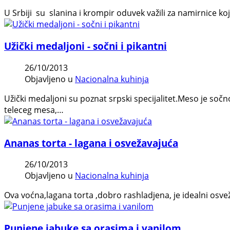
U Srbiji su slanina i krompir oduvek važili za namirnice koj
Užički medaljoni - sočni i pikantni
26/10/2013
Objavljeno u
Nacionalna kuhinja
Užički medaljoni su poznat srpski specijalitet.Meso je soč
teleceg mesa,…
Ananas torta - lagana i osvežavajuća
26/10/2013
Objavljeno u
Nacionalna kuhinja
Ova voćna,lagana torta ,dobro rashladjena, je idealni osvež
Punjene jabuke sa orasima i vanilom