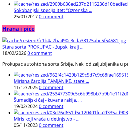
Sokobanjski specijalitet: "Ozrenska ...
25/01/2017
0 comment
Hrana i piće
Stara sorta PROKUPAC - župski kralj ...
18/02/2026
0 comment
Prokupac autohtona sorta Srbije. Neki od zaljubljenika u pr
Mirisna čarolija TAMJANIKE, stare ...
11/12/2025
0 comment
Šumadijski čaj - kuvana rakija, ...
19/02/2024
0 comment
Miris koji vraća u detinjstvo - ...
05/11/2023
0 comment