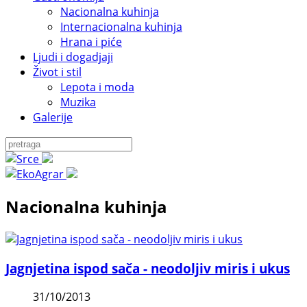
Nacionalna kuhinja
Internacionalna kuhinja
Hrana i piće
Ljudi i dogadjaji
Život i stil
Lepota i moda
Muzika
Galerije
Nacionalna kuhinja
Jagnjetina ispod sača - neodoljiv miris i ukus
31/10/2013