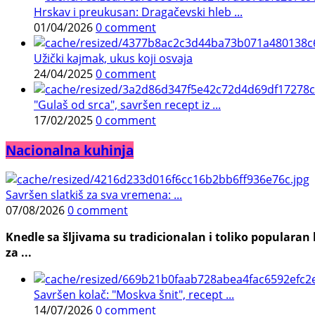
Hrskav i preukusan: Dragačevski hleb ...
01/04/2026
0 comment
Užički kajmak, ukus koji osvaja
24/04/2025
0 comment
"Gulaš od srca", savršen recept iz ...
17/02/2025
0 comment
Nacionalna kuhinja
Savršen slatkiš za sva vremena: ...
07/08/2026
0 comment
Knedle sa šljivama su tradicionalan i toliko populara
za ...
Savršen kolač: "Moskva šnit", recept ...
14/07/2026
0 comment