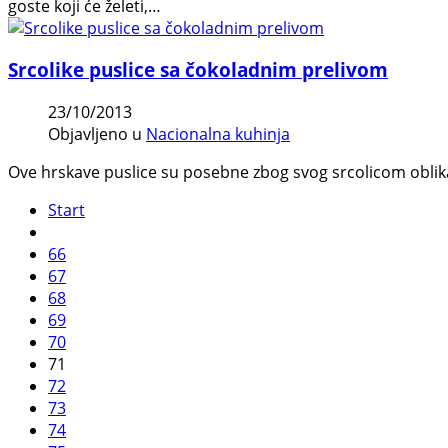
goste koji će želeti,…
Srcolike puslice sa čokoladnim prelivom
23/10/2013
Objavljeno u
Nacionalna kuhinja
Ove hrskave puslice su posebne zbog svog srcolicom oblika 
Start
66
67
68
69
70
71
72
73
74