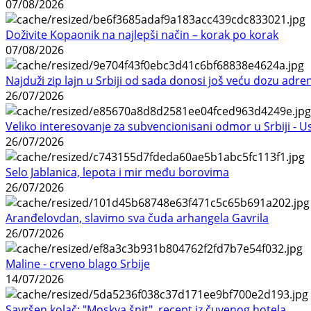
07/08/2026
Doživite Kopaonik na najlepši način – korak po korak
07/08/2026
Najduži zip lajn u Srbiji od sada donosi još veću dozu adre
26/07/2026
Veliko interesovanje za subvencionisani odmor u Srbiji - 
26/07/2026
Selo Jablanica, lepota i mir među borovima
26/07/2026
Aranđelovdan, slavimo sva čuda arhangela Gavrila
26/07/2026
Maline - crveno blago Srbije
14/07/2026
Savršen kolač: "Moskva šnit", recept iz čuvenog hotela