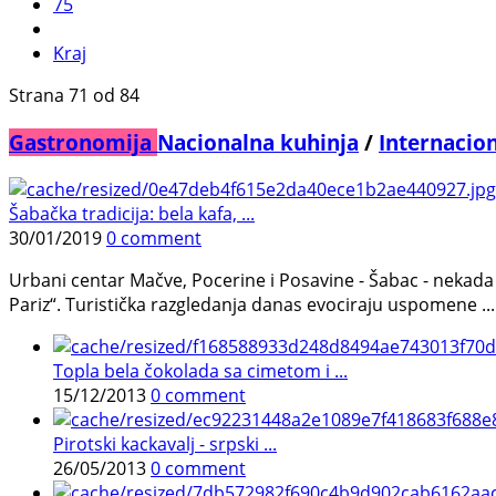
75
Kraj
Strana 71 od 84
Gastronomija
Nacionalna kuhinja
/
Internacio
Šabačka tradicija: bela kafa, ...
30/01/2019
0 comment
Urbani centar Mačve, Pocerine i Posavine - Šabac - nekada j
Pariz“. Turistička razgledanja danas evociraju uspomene ...
Topla bela čokolada sa cimetom i ...
15/12/2013
0 comment
Pirotski kackavalj - srpski ...
26/05/2013
0 comment