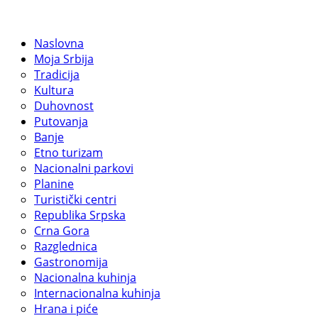
Naslovna
Moja Srbija
Tradicija
Kultura
Duhovnost
Putovanja
Banje
Etno turizam
Nacionalni parkovi
Planine
Turistički centri
Republika Srpska
Crna Gora
Razglednica
Gastronomija
Nacionalna kuhinja
Internacionalna kuhinja
Hrana i piće