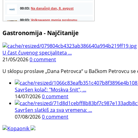
Gastronomija - Najčitanije
U čast čuvenog specijaliteta ...
21/05/2026
0 comment
U sklopu proslave „Dana Petrovca“ u Bačkom Petrovcu se održa
Savršen kolač: "Moskva šnit", ...
14/07/2026
0 comment
Savršen slatkiš za sva vremena: ...
07/08/2026
0 comment