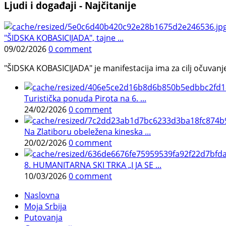
Ljudi i događaji - Najčitanije
"ŠIDSKA KOBASICIJADA", tajne ...
09/02/2026
0 comment
"ŠIDSKA KOBASICIJADA" je manifestacija ima za cilj očuvanje o
Turistička ponuda Pirota na 6. ...
24/02/2026
0 comment
Na Zlatiboru obeležena kineska ...
20/02/2026
0 comment
8. HUMANITARNA SKI TRKA „I JA SE ...
10/03/2026
0 comment
Naslovna
Moja Srbija
Putovanja